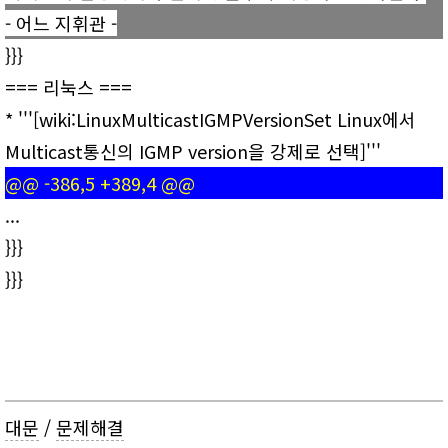
- 어느 지휘관 -
}}}
=== 리눅스 ===
* '''[wiki:LinuxMulticastIGMPVersionSet Linux에서
Multicast통신의 IGMP version을 강제로 선택]'''
@@ -386,5 +389,4 @@
...
}}}
}}}
대문
/
문제해결