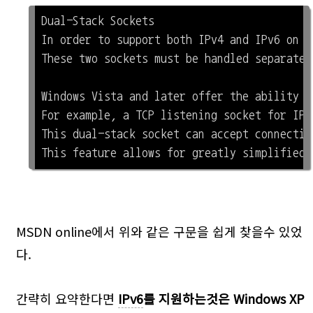
Dual-Stack Sockets

In order to support both IPv4 and IPv6 on W
These two sockets must be handled separatel
Windows Vista and later offer the ability t
For example, a TCP listening socket for IPv
This dual-stack socket can accept connectio
MSDN online에서 위와 같은 구문을 쉽게 찾을수 있었
다.
간략히 요약한다면
IPv6
를 지원하는것은 Windows XP