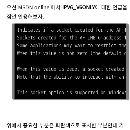
우선 MSDN online 에서
IPV6_V6ONLY
에 대한 언급을
잠깐 인용해보자.
Indicates if a socket created for the AF_IN
Sockets created for the AF_INET6 address fa
Some applications may want to restrict thei
When this value is non-zero (the default on
When this value is zero, a socket created f
Note that the ability to interact with an I
위에서 중요한 부분은 파란색으로 표시한 부분인데 기