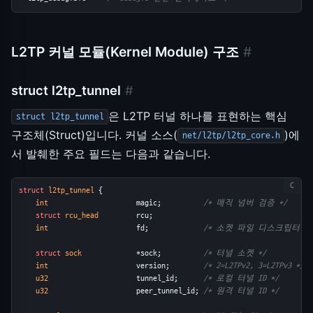
L2TP 커널 모듈(Kernel Module) 구조
#
struct l2tp_tunnel
#
은 L2TP 터널 하나를 표현하는 핵심
struct l2tp_tunnel
구조체(Struct)입니다. 커널 소스(
)에
net/l2tp/l2tp_core.h
서 발췌한 주요 필드는 다음과 같습니다.
struct
l2tp_tunnel
 {
int
                     magic;          
/* 매직 넘버 검증 */
struct
rcu_head
         rcu;
int
                     fd;             
/* 소켓 파일 디스크립터 */
struct
sock
             *sock;          
/* 터널 소켓 */
int
                     version;        
/* 2=L2TPv2, 3=L2TPv3 */
u32
                     tunnel_id;      
/* 로컬 터널 ID */
u32
                     peer_tunnel_id; 
/* 원격 터널 ID */