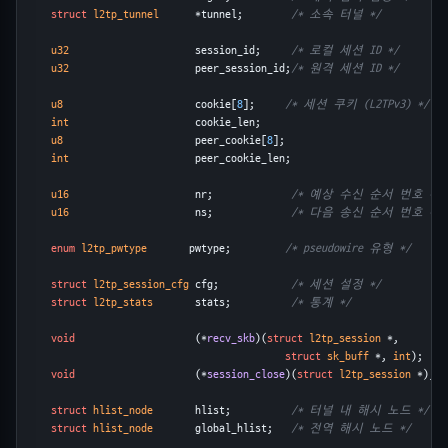
struct
l2tp_tunnel
      *tunnel;        
/* 소속 터널 */
u32
                     session_id;     
/* 로컬 세션 ID */
u32
                     peer_session_id;
/* 원격 세션 ID */
u8
                      cookie[
8
];     
/* 세션 쿠키 (L2TPv3) */
int
                     cookie_len;
u8
                      peer_cookie[
8
];
int
                     peer_cookie_len;
u16
                     nr;             
/* 예상 수신 순서 번호 */
u16
                     ns;             
/* 다음 송신 순서 번호 */
enum
l2tp_pwtype
       pwtype;         
/* pseudowire 유형 */
struct
l2tp_session_cfg
 cfg;            
/* 세션 설정 */
struct
l2tp_stats
       stats;          
/* 통계 */
void
                    (*
recv_skb
)(
struct
l2tp_session
 *,
struct
sk_buff
 *, 
int
);
void
                    (*
session_close
)(
struct
l2tp_session
 *);
struct
hlist_node
       hlist;          
/* 터널 내 해시 노드 */
struct
hlist_node
       global_hlist;   
/* 전역 해시 노드 */