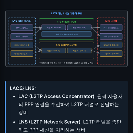
L2TP 터널 / 세션 다중화 구조
LAC (클라이언트)
LNS (서버)
터널 #1 (UDP 1701)
세션 #1 (PPP-A)
세션 #2 (PPP-B)
PPP 사용자 A
PPP 인터페이스 A
제어 채널 (Ns/Nr 순서 보장)
PPP 사용자 B
PPP 인터페이스 B
터널 #2 (IP Proto 115)
이더넷 세그먼트 C
l2tpeth0 (Eth-C)
세션 #3 (Eth-C)
세션 #4 (Eth-D)
이더넷 세그먼트 D
l2tpeth1 (Eth-D)
하나의 터널 안에 여러 세션이 다중화되어 독립적인 L2 연결을 제공
LAC와 LNS:
LAC (L2TP Access Concentrator)
: 원격 사용자
의 PPP 연결을 수신하여 L2TP 터널로 전달하는
장비
LNS (L2TP Network Server)
: L2TP 터널을 종단
하고 PPP 세션을 처리하는 서버