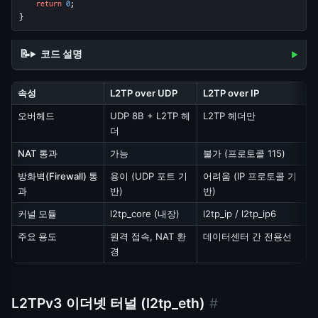
return
0
;
}
코드 설명
속성
L2TP over UDP
L2TP over IP
오버헤드
UDP 8B + L2TP 헤
L2TP 헤더만
더
NAT 통과
가능
불가 (프로토콜 115)
방화벽(Firewall) 통
용이 (UDP 포트 기
어려움 (IP 프로토콜 기
과
반)
반)
커널 모듈
l2tp_core (내장)
l2tp_ip / l2tp_ip6
주요 용도
원격 접속, NAT 환
데이터센터 간 전용선
경
L2TPv3 이더넷 터널 (l2tp_eth)
#