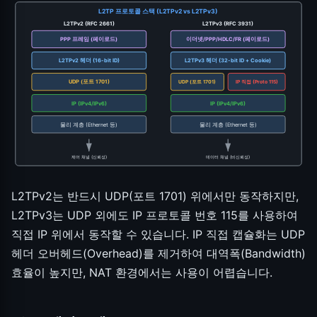
L2TP 프로토콜 스택 (L2TPv2 vs L2TPv3)
L2TPv2 (RFC 2661)
L2TPv3 (RFC 3931)
PPP 프레임 (페이로드)
이더넷/PPP/HDLC/FR (페이로드)
L2TPv2 헤더 (16-bit ID)
L2TPv3 헤더 (32-bit ID + Cookie)
UDP (포트 1701)
UDP (포트 1701)
IP 직접 (Proto 115)
IP (IPv4/IPv6)
IP (IPv4/IPv6)
물리 계층 (Ethernet 등)
물리 계층 (Ethernet 등)
제어 채널 (신뢰성)
데이터 채널 (비신뢰성)
L2TPv2는 반드시 UDP(포트 1701) 위에서만 동작하지만,
L2TPv3는 UDP 외에도 IP 프로토콜 번호 115를 사용하여
직접 IP 위에서 동작할 수 있습니다. IP 직접 캡슐화는 UDP
헤더 오버헤드(Overhead)를 제거하여 대역폭(Bandwidth)
효율이 높지만, NAT 환경에서는 사용이 어렵습니다.