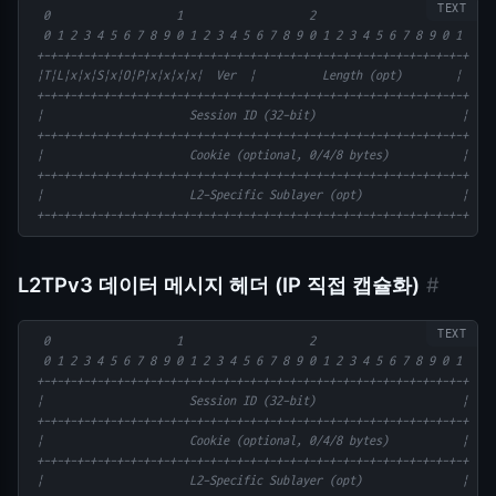
  0                   1                   2                   3
  0 1 2 3 4 5 6 7 8 9 0 1 2 3 4 5 6 7 8 9 0 1 2 3 4 5 6 7 8 9 0 1
 +-+-+-+-+-+-+-+-+-+-+-+-+-+-+-+-+-+-+-+-+-+-+-+-+-+-+-+-+-+-+-+-+
 |T|L|x|x|S|x|O|P|x|x|x|x|  Ver  |          Length (opt)        |
 +-+-+-+-+-+-+-+-+-+-+-+-+-+-+-+-+-+-+-+-+-+-+-+-+-+-+-+-+-+-+-+-+
 |                      Session ID (32-bit)                      |
 +-+-+-+-+-+-+-+-+-+-+-+-+-+-+-+-+-+-+-+-+-+-+-+-+-+-+-+-+-+-+-+-+
 |                      Cookie (optional, 0/4/8 bytes)           |
 +-+-+-+-+-+-+-+-+-+-+-+-+-+-+-+-+-+-+-+-+-+-+-+-+-+-+-+-+-+-+-+-+
 |                      L2-Specific Sublayer (opt)               |
 +-+-+-+-+-+-+-+-+-+-+-+-+-+-+-+-+-+-+-+-+-+-+-+-+-+-+-+-+-+-+-+-+
L2TPv3 데이터 메시지 헤더 (IP 직접 캡슐화)
#
  0                   1                   2                   3
  0 1 2 3 4 5 6 7 8 9 0 1 2 3 4 5 6 7 8 9 0 1 2 3 4 5 6 7 8 9 0 1
 +-+-+-+-+-+-+-+-+-+-+-+-+-+-+-+-+-+-+-+-+-+-+-+-+-+-+-+-+-+-+-+-+
 |                      Session ID (32-bit)                      |
 +-+-+-+-+-+-+-+-+-+-+-+-+-+-+-+-+-+-+-+-+-+-+-+-+-+-+-+-+-+-+-+-+
 |                      Cookie (optional, 0/4/8 bytes)           |
 +-+-+-+-+-+-+-+-+-+-+-+-+-+-+-+-+-+-+-+-+-+-+-+-+-+-+-+-+-+-+-+-+
 |                      L2-Specific Sublayer (opt)               |