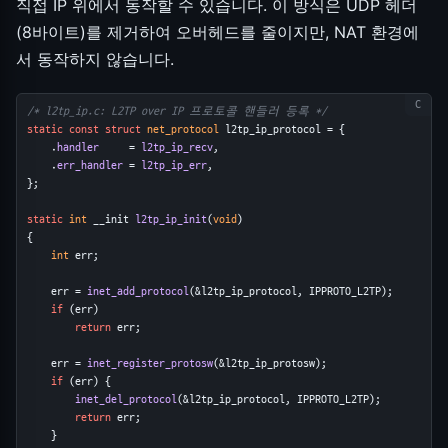
직접 IP 위에서 동작할 수 있습니다. 이 방식은 UDP 헤더
(8바이트)를 제거하여 오버헤드를 줄이지만, NAT 환경에
서 동작하지 않습니다.
/* l2tp_ip.c: L2TP over IP 프로토콜 핸들러 등록 */
static
const
struct
net_protocol
 l2tp_ip_protocol = {
    .
handler
     = 
l2tp_ip_recv
,
    .
err_handler
 = 
l2tp_ip_err
,
};
static
int
 __init 
l2tp_ip_init
(
void
)
{
int
 err;
    err = 
inet_add_protocol
(&l2tp_ip_protocol, IPPROTO_L2TP);
if
 (err)
return
 err;
    err = 
inet_register_protosw
(&l2tp_ip_protosw);
if
 (err) {
inet_del_protocol
(&l2tp_ip_protocol, IPPROTO_L2TP);
return
 err;
    }