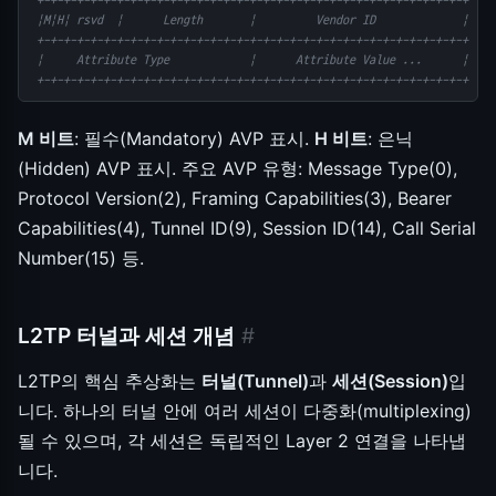
 +-+-+-+-+-+-+-+-+-+-+-+-+-+-+-+-+-+-+-+-+-+-+-+-+-+-+-+-+-+-+-+-+
 |M|H| rsvd  |      Length       |         Vendor ID             |
 +-+-+-+-+-+-+-+-+-+-+-+-+-+-+-+-+-+-+-+-+-+-+-+-+-+-+-+-+-+-+-+-+
 |     Attribute Type            |      Attribute Value ...      |
 +-+-+-+-+-+-+-+-+-+-+-+-+-+-+-+-+-+-+-+-+-+-+-+-+-+-+-+-+-+-+-+-+
M 비트
: 필수(Mandatory) AVP 표시.
H 비트
: 은닉
(Hidden) AVP 표시. 주요 AVP 유형: Message Type(0),
Protocol Version(2), Framing Capabilities(3), Bearer
Capabilities(4), Tunnel ID(9), Session ID(14), Call Serial
Number(15) 등.
L2TP 터널과 세션 개념
#
L2TP의 핵심 추상화는
터널(Tunnel)
과
세션(Session)
입
니다. 하나의 터널 안에 여러 세션이 다중화(multiplexing)
될 수 있으며, 각 세션은 독립적인 Layer 2 연결을 나타냅
니다.