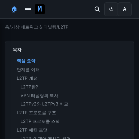
🏠
🎨
A
홈
/
가상 네트워크 & 터널링
/
L2TP
목차
핵심 요약
단계별 이해
L2TP 개요
L2TP란?
VPN 터널링의 역사
L2TPv2와 L2TPv3 비교
L2TP 프로토콜 구조
L2TP 프로토콜 스택
L2TP 패킷 포맷
L2TPv2 제어 메시지 헤더