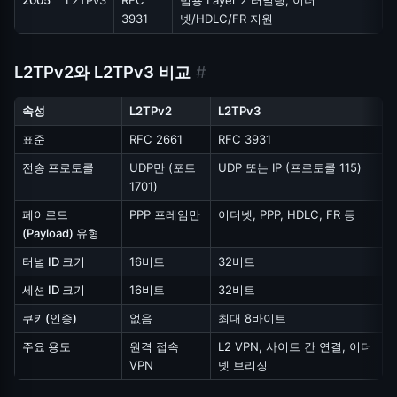
2005
L2TPv3
RFC
범용 Layer 2 터널링, 이더
3931
넷/HDLC/FR 지원
L2TPv2와 L2TPv3 비교
#
속성
L2TPv2
L2TPv3
표준
RFC 2661
RFC 3931
전송 프로토콜
UDP만 (포트
UDP 또는 IP (프로토콜 115)
1701)
페이로드
PPP 프레임만
이더넷, PPP, HDLC, FR 등
(Payload) 유형
터널 ID 크기
16비트
32비트
세션 ID 크기
16비트
32비트
쿠키(인증)
없음
최대 8바이트
주요 용도
원격 접속
L2 VPN, 사이트 간 연결, 이더
VPN
넷 브리징