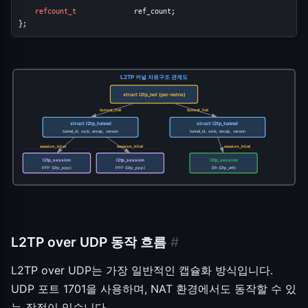
refcount_t
              ref_count;
};
L2TP 커널 자료구조 관계도
struct l2tp_net (per-netns)
tunnel_list
tunnel_list
struct l2tp_tunnel
struct l2tp_tunnel
tunnel_id, sock, encap, version
tunnel_id, sock, encap, version
session_hlist
session_hlist
session_hlist
l2tp_session
l2tp_session
l2tp_session
PPP (l2tp_ppp)
PPP (l2tp_ppp)
Eth (l2tp_eth)
L2TP over UDP 동작 흐름
#
L2TP over UDP는 가장 일반적인 캡슐화 방식입니다.
UDP 포트 1701을 사용하며, NAT 환경에서도 동작할 수 있
는 장점이 있습니다.