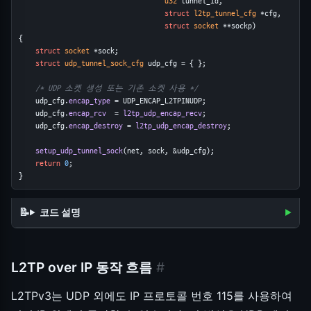
u32
 tunnel_id,
struct
l2tp_tunnel_cfg
 *cfg,
struct
socket
 **sockp)
{
struct
socket
 *sock;
struct
udp_tunnel_sock_cfg
 udp_cfg = { };
/* UDP 소켓 생성 또는 기존 소켓 사용 */
    udp_cfg.
encap_type
 = UDP_ENCAP_L2TPINUDP;
    udp_cfg.
encap_rcv
  = 
l2tp_udp_encap_recv
;
    udp_cfg.
encap_destroy
 = 
l2tp_udp_encap_destroy
;
setup_udp_tunnel_sock
(net, sock, &udp_cfg);
return
0
;
}
코드 설명
L2TP over IP 동작 흐름
#
L2TPv3는 UDP 외에도 IP 프로토콜 번호 115를 사용하여