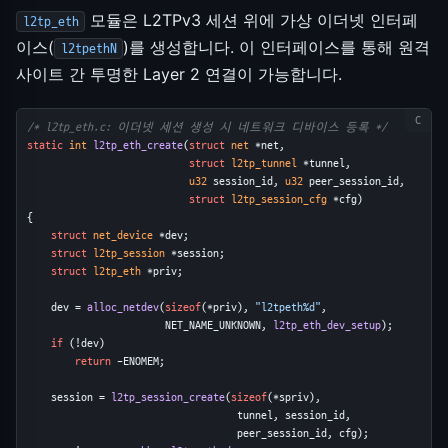
모듈은 L2TPv3 세션 위에 가상 이더넷 인터페
l2tp_eth
이스(
)를 생성합니다. 이 인터페이스를 통해 원격
l2tpethN
사이트 간 투명한 Layer 2 연결이 가능합니다.
/* l2tp_eth.c: 이더넷 세션 생성 시 네트워크 디바이스 등록 */
static
int
l2tp_eth_create
(
struct
net
 *net,
struct
l2tp_tunnel
 *tunnel,
u32
 session_id, 
u32
 peer_session_id,
struct
l2tp_session_cfg
 *cfg)
{
struct
net_device
 *dev;
struct
l2tp_session
 *session;
struct
l2tp_eth
 *priv;
    dev = 
alloc_netdev
(
sizeof
(*priv), 
"l2tpeth%d"
,
                       NET_NAME_UNKNOWN, 
l2tp_eth_dev_setup
);
if
 (!dev)
return
 -ENOMEM;
    session = 
l2tp_session_create
(
sizeof
(*spriv),
                                   tunnel, session_id,
                                   peer_session_id, cfg);