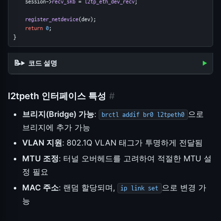
    session->
recv_skb
 = 
l2tp_eth_dev_recv
;
register_netdevice
(dev);
return
0
;
}
코드 설명
l2tpeth 인터페이스 특성
#
브리지(Bridge) 가능
:
으로
brctl addif br0 l2tpeth0
브리지에 추가 가능
VLAN 지원
: 802.1Q VLAN 태그가 투명하게 전달됨
MTU 조정
: 터널 오버헤드를 고려하여 적절한 MTU 설
정 필요
MAC 주소
: 랜덤 할당되며,
으로 변경 가
ip link set
능