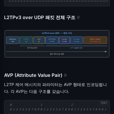
 +-+-+-+-+-+-+-+-+-+-+-+-+-+-+-+-+-+-+-+-+-+-+-+-+-+-+-+-+-+-+-+-+
L2TPv3 over UDP 패킷 전체 구조
#
L2TPv3 over UDP --- 패킷 구조
Ethernet
IP 헤더
UDP
L2TP 헤더
Cookie
L2-Sub
원본 L2 프레임
14B
20B
8B
4-16B
0/4/8B
4B (opt)
(이더넷/PPP 등)
외부 전송 헤더
L2TP 캡슐화 영역
물리 매체 전송 방향
AVP (Attribute Value Pair)
#
L2TP 제어 메시지의 파라미터는 AVP 형태로 인코딩됩니
다. 각 AVP는 다음 구조를 갖습니다.
  0                   1                   2                   3
  0 1 2 3 4 5 6 7 8 9 0 1 2 3 4 5 6 7 8 9 0 1 2 3 4 5 6 7 8 9 0 1