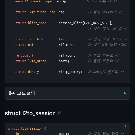
enum
l2tp_encap_type
   encap;          
/* UDP 또는 IP */
struct
l2tp_tunnel_cfg
  cfg;            
/* 설정 파라미터 */
struct
hlist_head
       session_hlist[L2TP_HASH_SIZE];
/* 세션 해시 테이블 */
struct
list_head
        list;           
/* 전역 터널 리스트 */
struct
net
              *l2tp_net;      
/* 네트워크 네임스페이스 *
refcount_t
              ref_count;      
/* 참조 카운트 */
struct
l2tp_stats
       stats;          
/* 통계 카운터 */
struct
dentry
           *l2tp_dentry;   
/* debugfs 엔트리 */
};
코드 설명
struct l2tp_session
#
struct
l2tp_session
 {
int
                     magic;          
/* 매직 넘버 검증 */