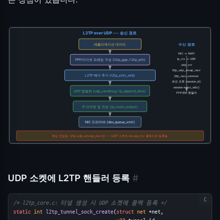
L2TP over UDP --- 송신 경로
애플리케이션 데이터
수신 경로
NIC -> NAPI
ip_rcv -> UDP
PPP/이더넷 프레임 구성 (l2tp_ppp / l2tp_eth)
udp_rcv
l2tp_udp_encap_recv
L2TP 헤더 추가 (l2tp_xmit_skb)
l2tp_recv_common
세션 조회 (session_id)
session->recv_skb()
UDP 캡슐화 (udp_sendmsg / ip_append_data)
PPP/Eth 핸들러
IP 라우팅 및 전송 (ip_route_output)
NIC 드라이버 (dev_queue_xmit)
핵심 진입점: l2tp_udp_encap_recv() --- UDP 소켓의 encap_rcv 콜백으로 등록됨
UDP 소켓에 L2TP 핸들러 등록
#
/* l2tp_core.c: 터널 생성 시 UDP 소켓에 콜백 등록 */
static
int
l2tp_tunnel_sock_create
(
struct
net
 *net,