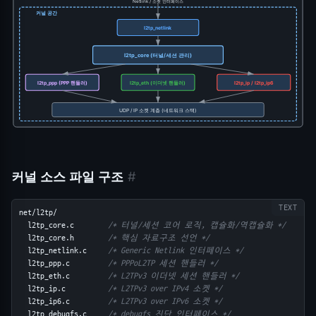
Netlink / 소켓 인터페이스
커널 공간
l2tp_netlink
l2tp_core (터널/세션 관리)
l2tp_ppp (PPP 핸들러)
l2tp_eth (이더넷 핸들러)
l2tp_ip / l2tp_ip6
UDP / IP 소켓 계층 (네트워크 스택)
커널 소스 파일 구조
#
net/l2tp/
  l2tp_core.c        
/* 터널/세션 코어 로직, 캡슐화/역캡슐화 */
  l2tp_core.h        
/* 핵심 자료구조 선언 */
  l2tp_netlink.c     
/* Generic Netlink 인터페이스 */
  l2tp_ppp.c         
/* PPPoL2TP 세션 핸들러 */
  l2tp_eth.c         
/* L2TPv3 이더넷 세션 핸들러 */
  l2tp_ip.c          
/* L2TPv3 over IPv4 소켓 */
  l2tp_ip6.c         
/* L2TPv3 over IPv6 소켓 */
  l2tp_debugfs.c     
/* debugfs 진단 인터페이스 */