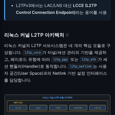
L2TPv3에서는 LAC/LNS 대신
LCCE (L2TP
Control Connection Endpoint)
라는 용어를 사용
리눅스 커널 L2TP 아키텍처
#
리눅스 커널의 L2TP 서브시스템은 네 개의 핵심 모듈로 구
성됩니다.
가 터널/세션 관리의 기반을 제공하
l2tp_core
고, 페이로드 유형에 따라
또는
가 세
l2tp_ppp
l2tp_eth
션 핸들러(Handler)로 동작합니다.
는 사용
l2tp_netlink
자 공간(User Space)과의 Netlink 기반 설정 인터페이스
를 담당합니다.
리눅스 커널 L2TP 모듈 아키텍처
사용자 공간
ip l2tp
pppd
xl2tpd
openl2tpd
사용자 앱