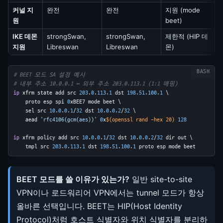
커널 지
완전
완전
지원 (mode
원
beet)
IKE 데몬
strongSwan,
strongSwan,
제한적 (HIP 데
지원
Libreswan
Libreswan
몬)
# BEET 모드 SA 설정 예시
# 내부 주소 10.0.0.1 ↔ 외부 주소 203.0.113.1 (1:1 매핑)
ip
 xfrm state add src 
203
.
0
.
113
.
1
 dst 
198
.
51
.
100
.
1
 \
    proto esp spi 
0
xBEE7 mode beet \
    sel src 
10
.
0
.
0
.
1
/
32
 dst 
10
.
0
.
0
.
2
/
32
 \
    aead 
'rfc4106(gcm(aes))'
0
x
$(openssl rand -hex 20)
128
ip
 xfrm policy add src 
10
.
0
.
0
.
1
/
32
 dst 
10
.
0
.
0
.
2
/
32
 dir out \
    tmpl src 
203
.
0
.
113
.
1
 dst 
198
.
51
.
100
.
1
 proto esp mode beet
BEET 모드를 쓸 이유가 있는가?
일반 site-to-site
VPN이나 로드워리어 VPN에서는 tunnel 모드가 항상
올바른 선택입니다. BEET는 HIP(Host Identity
Protocol)처럼 호스트 식별자와 위치 식별자를 분리하