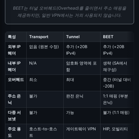
BEET는 터널 오버헤드(Overhead)를 줄이면서 주소 매핑을
제공하지만, 일반 VPN에서는 거의 사용되지 않습니다.
특성
Transport
Tunnel
BEET
외부 IP
없음 (원본 수정)
추가 (+20B
추가 (+20B
헤더
IPv4)
IPv4)
내부 IP
N/A
암호화 영역에 포
생략 (SA에서
헤더
함
재구성)
오버헤드
최소
최대
중간 (터널 대비
-20B)
주소 은
불가
완전 은닉
1:1 매핑 (부분
닉
은닉)
다중 서
불가
가능
불가 (1:1 매핑)
브넷
주요 용
호스트-to-호스
게이트웨이 VPN
HIP, 모빌리티
도
트