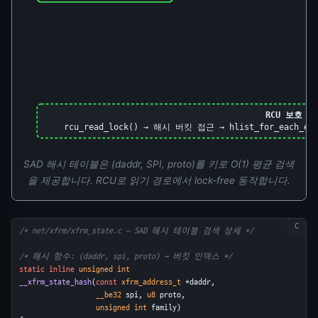
RCU 보호 읽
rcu_read_lock() → 해시 버킷 접근 → hlist_for_each_ent
SAD 해시 테이블은 (daddr, SPI, proto)를 키로 O(1) 평균 검색
을 제공합니다. RCU로 읽기 경로에서 lock-free 동작합니다.
/* net/xfrm/xfrm_state.c — SAD 해시 테이블 검색 상세 */
/* 해시 함수: (daddr, spi, proto) → 버킷 인덱스 */
static
inline
unsigned int
__xfrm_state_hash
(
const
xfrm_address_t
 *daddr,
__be32
 spi, 
u8
 proto,
unsigned int
 family)