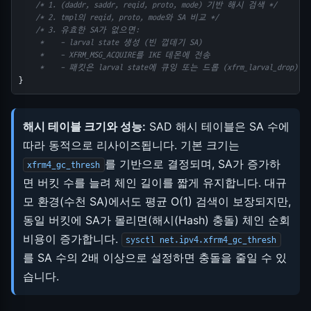
/* 1. (daddr, saddr, reqid, proto, mode) 기반 해시 검색 */
/* 2. tmpl의 reqid, proto, mode와 SA 비교 */
/* 3. 유효한 SA가 없으면:
     *    - larval state 생성 (빈 껍데기 SA)
     *    - XFRM_MSG_ACQUIRE를 IKE 데몬에 전송
     *    - 패킷은 larval state에 큐잉 또는 드롭 (xfrm_larval_drop) */
}
해시 테이블 크기와 성능:
SAD 해시 테이블은 SA 수에
따라 동적으로 리사이즈됩니다. 기본 크기는
를 기반으로 결정되며, SA가 증가하
xfrm4_gc_thresh
면 버킷 수를 늘려 체인 길이를 짧게 유지합니다. 대규
모 환경(수천 SA)에서도 평균 O(1) 검색이 보장되지만,
동일 버킷에 SA가 몰리면(해시(Hash) 충돌) 체인 순회
비용이 증가합니다.
sysctl net.ipv4.xfrm4_gc_thresh
를 SA 수의 2배 이상으로 설정하면 충돌을 줄일 수 있
습니다.