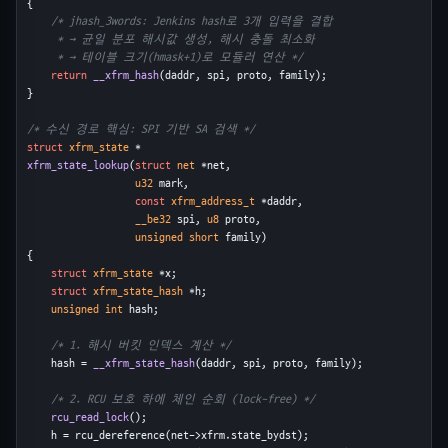
{
/* jhash_3words: Jenkins hash로 3개 입력을 결합
     * → 균일 분포 해시값 생성, 해시 충돌 최소화
     * → 테이블 크기(hmask+1)로 모듈러 연산 */
return
__xfrm_hash
(daddr, spi, proto, family);
}
/* 수신 경로 핵심: SPI 기반 SA 검색 */
struct
xfrm_state
 *
xfrm_state_lookup
(
struct
net
 *net,
u32
 mark,
const
xfrm_address_t
 *daddr,
__be32
 spi, 
u8
 proto,
unsigned short
 family)
{
struct
xfrm_state
 *x;
struct
xfrm_state_hash
 *h;
unsigned int
 hash;
/* 1. 해시 버킷 인덱스 계산 */
    hash = 
__xfrm_state_hash
(daddr, spi, proto, family);
/* 2. RCU 보호 하에 체인 순회 (lock-free) */
rcu_read_lock
();
    h = rcu_dereference(net->xfrm.state_bydst);