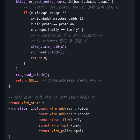
hlist_for_each_entry_rcu
(x, &h[hash].chain, byspi) {
/* 3. (daddr, spi, proto, family) 정확 일치 검사 */
if
 (x->id.spi == spi &&
            x->id.daddr matches daddr &&
            x->id.proto == proto &&
            x->props.family == family) {
/* 4. mark/if_id 추가 검사 (있으면) */
/* 5. refcount 증가 후 반환 */
xfrm_state_hold
(x);
rcu_read_unlock
();
return
 x;
        }
    }
rcu_read_unlock
();
return
NULL
;  
/* XfrmInNoStates 카운터 증가 */
}
/* 송신 경로: 정책 기반 SA 검색 (tmpl 매칭) */
struct
xfrm_state
 *
xfrm_state_find
(
const
xfrm_address_t
 *daddr,
const
xfrm_address_t
 *saddr,
const
struct
flowi
 *fl,
struct
xfrm_tmpl
 *tmpl,
struct
xfrm_policy
 *pol)
{