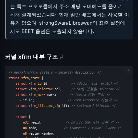
는 특수 프로토콜에서 주소 매핑 오버헤드를 줄이기
위해 설계되었습니다. 현재 일반 배포에서는 사용할 이
유가 없으며, strongSwan/Libreswan의 표준 설정에
서도 BEET 옵션은 노출되지 않습니다.
커널 xfrm 내부 구조
#
/* net/xfrm/xfrm_state.c — Security Association */
struct
xfrm_state
 {
struct
xfrm_id
 id;            
/* (daddr, spi, proto) */
struct
xfrm_selector
 sel;     
/* SA에 연결된 selector */
struct
xfrm_mark
 mark;       
/* fwmark 기반 분리 */
u32
 if_id;                  
/* xfrm interface 식별자 */
struct
xfrm_lifetime_cfg
 lft; 
/* soft/hard lifetime */
struct
 {
u32
 reqid;             
/* policy tmpl과의 결속 키 */
u8
 mode;              
/* transport / tunnel / beet */
u8
 replay_window;