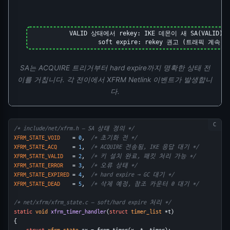
VALID 상태에서 rekey: IKE 데몬이 새 SA(VALID)를
soft expire: rekey 권고 (트래픽 계속 
SA는 ACQUIRE 트리거부터 hard expire까지 명확한 상태 전
이를 거칩니다. 각 전이에서 XFRM Netlink 이벤트가 발생합니
다.
/* include/net/xfrm.h — SA 상태 정의 */
XFRM_STATE_VOID
    = 
0
,  
/* 초기화 전 */
XFRM_STATE_ACQ
     = 
1
,  
/* ACQUIRE 전송됨, IKE 응답 대기 */
XFRM_STATE_VALID
   = 
2
,  
/* 키 설치 완료, 패킷 처리 가능 */
XFRM_STATE_ERROR
   = 
3
,  
/* 오류 상태 */
XFRM_STATE_EXPIRED
 = 
4
,  
/* hard expire → GC 대기 */
XFRM_STATE_DEAD
    = 
5
,  
/* 삭제 예정, 참조 카운터 0 대기 */
/* net/xfrm/xfrm_state.c — soft/hard expire 처리 */
static
void
xfrm_timer_handler
(
struct
timer_list
 *t)
{