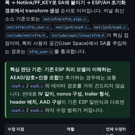
록 → Netlink/PF_KEY로 SA에 붙이기 → ESP/AH 초기화
경로에서 transform 생성
순서로 이어집니다. 커널 최신
소스 기준으로는
,
net/xfrm/xfrm_algo.c
,
,
,
net/xfrm/xfrm_user.c
net/ipv4/esp4.c
net/ipv6/esp6.c
,
가 핵심 접
include/net/xfrm.h
include/uapi/linux/xfrm.h
점이며, 특히 사용자 공간(User Space)에서 SA를 주입하
는 경로는
를 통과합니다.
xfrm_user.c
핵심 판단 기준:
기존 ESP 처리 모델이 이해하는
AEAD/암호+인증 조합
만 추가하는 경우에는 보통
/
의 데이터 경로를 거의 건드리지 않습
esp4.c
esp6.c
니다. 반대로
IV 길이, nonce 구성, trailer 형식,
header 배치, AAD 구성
이 기존 ESP 일반식과 다르면
/
까지 수정 범위가 커집니다.
esp4.c
esp6.c
수정 지점
역할
언제 수정하