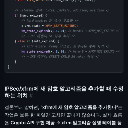
struct
xfrm_state
 *x = from_timer(x, t, timer);
/* lifetime 검사: bytes, packets, add_time, use_time */
if
 (hard_expired) {
/* hard expire: SA 즉시 무효화 */
        x->km.state = 
XFRM_STATE_EXPIRED
;
km_state_expired
(x, 
1
, 
0
); 
/* hard=1 → XFRM_MSG_EXPIRE */
/* → IKE 데몬이 SA 삭제 처리 */
    } 
else
if
 (soft_expired) {
/* soft expire: rekey 시그널, 트래픽은 계속 처리 */
km_state_expired
(x, 
0
, 
0
); 
/* hard=0 → XFRM_MSG_EXPIRE */
/* → IKE 데몬이 CREATE_CHILD_SA rekey 시작 */
    }
}
IPSec/xfrm에 새 암호 알고리즘을 추가할 때 수정
하는 위치
#
결론부터 말하면,
"xfrm에 새 암호 알고리즘을 추가한다"
는
작업은 보통 한 파일만 고치면 끝나지 않습니다. 실제 흐름
은
Crypto API 구현 제공 → xfrm 알고리즘 설명 테이블 등