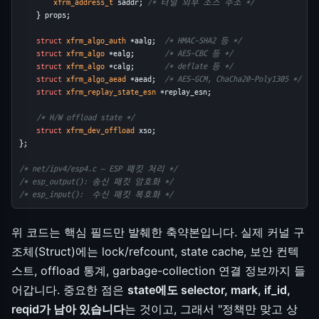
xfrm_address_t
 saddr; 
/* 터널 외부 소스 주소 */
    } props;
struct
xfrm_algo_auth
 *aalg;  
/* HMAC-SHA2 등 */
struct
xfrm_algo
 *ealg;       
/* AES-CBC 등 */
struct
xfrm_algo
 *calg;       
/* deflate 등 */
struct
xfrm_algo_aead
 *aead;  
/* AES-GCM, ChaCha20-Poly1305 */
struct
xfrm_replay_state_esn
 *replay_esn;
/* H/W offload state */
struct
xfrm_dev_offload
 xso;
};
/* net/ipv4/esp4.c — ESP 패킷 처리 */
/* esp_output(): 송신 패킷 암호화 */
/* esp_input():  수신 패킷 복호화 */
위 코드는 핵심 필드만 발췌한 축약본입니다. 실제 커널 구
조체(Struct)에는 lock/refcount, state cache, 보안 컨텍
스트, offload 통계, garbage-collection 연결 정보까지 들
어갑니다. 중요한 점은
state에도 selector, mark, if_id,
reqid가 남아 있습니다
는 것이고, 그래서 "정책만 맞고 상