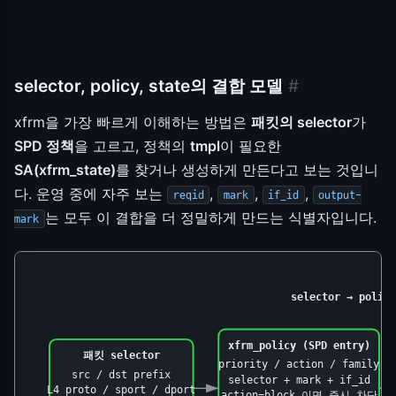
selector, policy, state의 결합 모델
#
xfrm을 가장 빠르게 이해하는 방법은
패킷의 selector
가
SPD 정책
을 고르고, 정책의
tmpl
이 필요한
SA(xfrm_state)
를 찾거나 생성하게 만든다고 보는 것입니
다. 운영 중에 자주 보는
,
,
,
reqid
mark
if_id
output-
는 모두 이 결합을 더 정밀하게 만드는 식별자입니다.
mark
selector → polic
xfrm_policy (SPD entry)
패킷 selector
priority / action / family
src / dst prefix
selector + mark + if_id
m
L4 proto / sport / dport
action=block 이면 즉시 차단