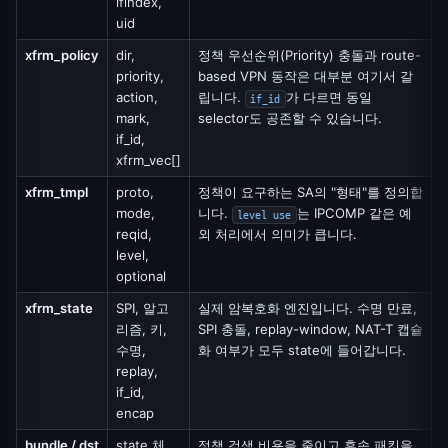
ifindex,
uid
xfrm_policy
dir,
정책 우선순위(Priority) 충돌과 route-
priority,
based VPN 동작은 대부분 여기서 갈
action,
립니다.
가 다르면 동일
if_id
mark,
selector도 공존할 수 있습니다.
if_id,
xfrm_vec[]
xfrm_tmpl
proto,
정책이 요구하는 SA의 "형태"를 정의합
mode,
니다.
는 IPCOMP 같은 예
level use
reqid,
외 처리에서 의미가 큽니다.
level,
optional
xfrm_state
SPI, 알고
실제 암복호화 엔진입니다. 수명 만료,
리즘, 키,
SPI 충돌, replay-window, NAT-T 캡슐
수명,
화 여부가 모두 state에 들어갑니다.
replay,
if_id,
encap
bundle / dst
state 체
정책 검색 비용을 줄이고 후속 패킷을