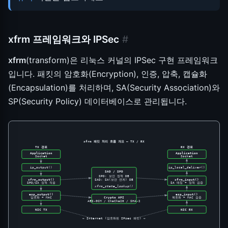
xfrm 프레임워크와 IPSec
#
xfrm
(transform)은 리눅스 커널의 IPSec 구현 프레임워크
입니다. 패킷의 암호화(Encryption), 인증, 압축, 캡슐화
(Encapsulation)를 처리하며, SA(Security Association)와
SP(Security Policy) 데이터베이스로 관리됩니다.
xfrm 패킷 처리 흐름 개요 — TX / RX
TX 경로
RX 경로
Application
Application
Socket
Socket
ip_output()
ip_local_deliver()
SAD / SPD
SPD: 보안 정책 DB
xfrm_output()
xfrm_input()
SAD: SA(보안 연계) DB
SPD/SA 정책 적용
SA 매칭 + 정책 검증
xfrm_state_lookup()
esp_output()
esp_input()
암호화 + MAC
Crypto API
복호화 + MAC 검증
AES-GCM / ChaCha20 / SHA-2
NIC TX
NIC RX
↔ Internet (암호화된 IPsec 패킷) ↔