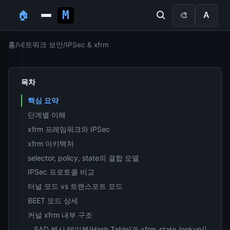
🏠
🎨
A
홈
/
네트워크 보안
/
IPSec & xfrm
목차
핵심 요약
단계별 이해
xfrm 프레임워크와 IPSec
xfrm 아키텍처
selector, policy, state의 결합 모델
IPSec 프로토콜 비교
터널 모드 vs 트랜스포트 모드
BEET 모드 상세
커널 xfrm 내부 구조
SAD 해시 테이블(Hash Table)과 xfrm_state_lookup()