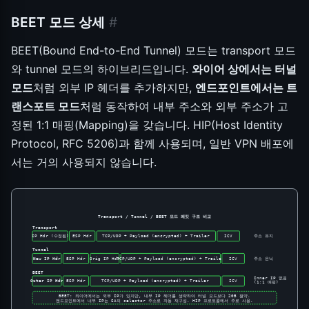
BEET 모드 상세
#
BEET(Bound End-to-End Tunnel) 모드는 transport 모드
와 tunnel 모드의 하이브리드입니다.
와이어 상에서는 터널
모드
처럼 외부 IP 헤더를 추가하지만,
엔드포인트에서는 트
랜스포트 모드
처럼 동작하여 내부 주소와 외부 주소가 고
정된 1:1 매핑(Mapping)을 갖습니다. HIP(Host Identity
Protocol, RFC 5206)과 함께 사용되며, 일반 VPN 배포에
서는 거의 사용되지 않습니다.
Transport / Tunnel / BEET 모드 패킷 구조 비교
Transport
IP Hdr (수정됨)
ESP Hdr
TCP/UDP + Payload (encrypted) + Trailer
ICV
주소 유지
Tunnel
New IP Hdr
ESP Hdr
Orig IP Hdr
TCP/UDP + Payload (encrypted) + Trailer
ICV
주소 은닉
BEET
Inner IP 없음
Outer IP Hdr
ESP Hdr
TCP/UDP + Payload (encrypted) + Trailer
ICV
(1:1 매핑)
BEET: 와이어에서는 외부 IP가 있지만, 내부 IP 헤더를 생략하여 터널 모드보다 20B 절약.
엔드포인트에서 내부 IP는 SA의 selector 주소로 자동 재구성. HIP 프로토콜에서 주로 사용.