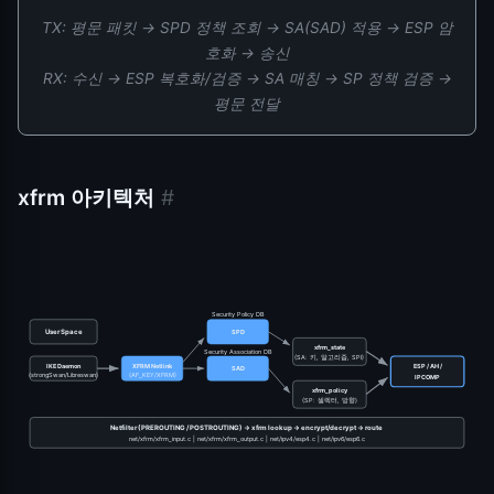
TX: 평문 패킷 → SPD 정책 조회 → SA(SAD) 적용 → ESP 암
호화 → 송신
RX: 수신 → ESP 복호화/검증 → SA 매칭 → SP 정책 검증 →
평문 전달
xfrm 아키텍처
#
Security Policy DB
User Space
SPD
xfrm_state
Security Association DB
(SA: 키, 알고리즘, SPI)
IKE Daemon
XFRM Netlink
ESP / AH /
SAD
(strongSwan/Libreswan)
(AF_KEY/XFRM)
IPCOMP
xfrm_policy
(SP: 셀렉터, 방향)
Netfilter (PREROUTING / POSTROUTING) → xfrm lookup → encrypt/decrypt → route
net/xfrm/xfrm_input.c | net/xfrm/xfrm_output.c | net/ipv4/esp4.c | net/ipv6/esp6.c