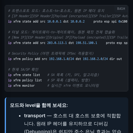
# 트랜스포트 모드: 호스트-to-호스트, 원본 IP 헤더 유지
# [IP Header][ESP Header][Payload (encrypted)][ESP Trailer][ESP Auth]
ip
 xfrm state add src 
10
.
0
.
0
.
1
 dst 
10
.
0
.
0
.
2
     proto esp spi 
0
x100 mo
# 터널 모드: 게이트웨이-to-게이트웨이, 원본 패킷 전체 캡슐화
# [New IP][ESP Header][Original IP][Payload (encrypted)][ESP Trailer][
ip
 xfrm state add src 
203
.
0
.
113
.
1
 dst 
198
.
51
.
100
.
1
     proto esp spi 
0
# Security Policy (어떤 트래픽에 IPSec 적용할지)
ip
 xfrm policy add src 
192
.
168
.
1
.
0
/
24
 dst 
192
.
168
.
2
.
0
/
24
 dir out     t
# 현재 SA/SP 확인
ip
 xfrm state list    
# SA 목록 (키, SPI, 알고리즘)
ip
 xfrm policy list   
# SP 목록 (셀렉터, 방향)
ip
 xfrm monitor       
# 실시간 xfrm 이벤트 모니터링
모드와 level을 함께 보세요:
transport
— 호스트 대 호스트 보호에 적합합
니다. 원래 IP 헤더를 유지하므로 디버깅
(Debugging)은 쉽지만 주소 은닉 효과는 없습