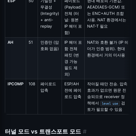
ESP
50
기밀성 +
페이로드
현대 배포의 기본값.
무결성
(Payload)
AEAD(AES-GCM) 또
(Integrity)
전체 (터
는 ENC+AUTH 조합
+ anti-
널: 원본
사용. NAT 환경에서는
replay
IP 헤더 포
NAT-T 필요
함)
AH
51
인증만 (암
IP 헤더 포
NAT와 호환 불가 (IP 헤
호화 없음)
함 전체
더가 인증 범위). 현대
패킷 (변
환경에서 거의 미사용
경 가능
필드 제
외)
IPCOMP
108
페이로드
ESP/AH
작아질 때만 전송. 압축
압축
전에 페이
효과가 없으면 원문 전
로드 압축
송되므로 receiver 정
책에서
검
level use
토가 필요할 수 있음
터널 모드 vs 트랜스포트 모드
#