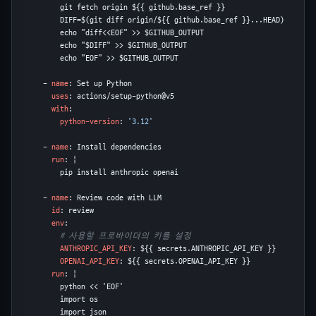
          git fetch origin ${{ github.base_ref }}

          DIFF=$(git diff origin/${{ github.base_ref }}...HEAD)

          echo "diff<<EOF" >> $GITHUB_OUTPUT

          echo "$DIFF" >> $GITHUB_OUTPUT

          echo "EOF" >> $GITHUB_OUTPUT

      - 
name
: Set up Python

uses
: actions/setup-python@v5

with
:

python-version
: 
'3.12'
      - 
name
: Install dependencies

run
: |

          pip install anthropic openai

      - 
name
: Review code with LLM

id
: review

env
:

# 사용할 프로바이더의 키를 설정
ANTHROPIC_API_KEY
: ${{ secrets.ANTHROPIC_API_KEY }}

OPENAI_API_KEY
: ${{ secrets.OPENAI_API_KEY }}

run
: |

          python << 'EOF'

          import os

          import json
