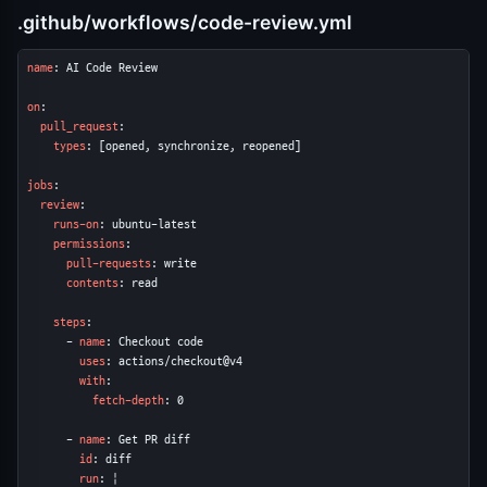
.github/workflows/code-review.yml
name
: AI Code Review

on
:

pull_request
:

types
: [opened, synchronize, reopened]

jobs
:

review
:

runs-on
: ubuntu-latest

permissions
:

pull-requests
: write

contents
: read

steps
:

      - 
name
: Checkout code

uses
: actions/checkout@v4

with
:

fetch-depth
: 0

      - 
name
: Get PR diff

id
: diff

run
: |
