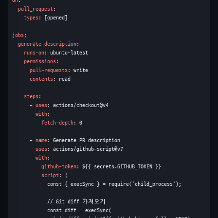
on
:

pull_request
:

types
: [opened]

jobs
:

generate-description
:

runs-on
: ubuntu-latest

permissions
:

pull-requests
: write

contents
: read

steps
:

      - 
uses
: actions/checkout@v4

with
:

fetch-depth
: 0

      - 
name
: Generate PR description

uses
: actions/github-script@v7

with
:

github-token
: ${{ secrets.GITHUB_TOKEN }}

script
: |

            const { execSync } = require('child_process');

            // Git diff 가져오기

            const diff = execSync(
