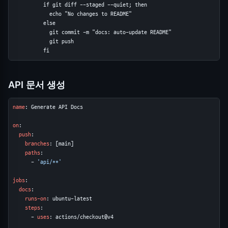
          if git diff --staged --quiet; then

            echo "No changes to README"

          else

            git commit -m "docs: auto-update README"

            git push

          fi
API 문서 생성
name
: Generate API Docs

on
:

push
:

branches
: [main]

paths
:

      - 
'api/**'
jobs
:

docs
:

runs-on
: ubuntu-latest

steps
:

      - 
uses
: actions/checkout@v4
