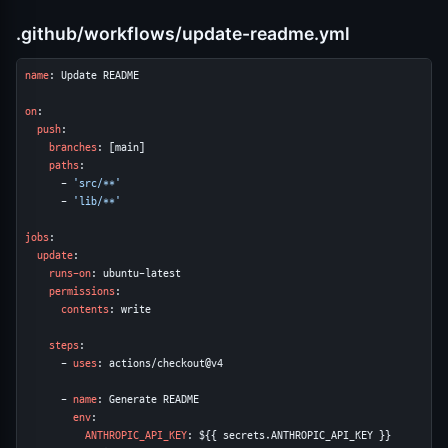
.github/workflows/update-readme.yml
name
: Update README

on
:

push
:

branches
: [main]

paths
:

      - 
'src/**'
      - 
'lib/**'
jobs
:

update
:

runs-on
: ubuntu-latest

permissions
:

contents
: write

steps
:

      - 
uses
: actions/checkout@v4

      - 
name
: Generate README

env
:

ANTHROPIC_API_KEY
: ${{ secrets.ANTHROPIC_API_KEY }}
