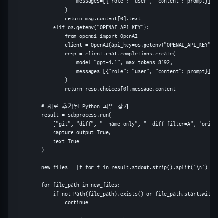
                      messages=[{"role": "user", "content": prompt}]

                  )

                  return msg.content[0].text

              elif os.getenv("OPENAI_API_KEY"):

                  from openai import OpenAI

                  client = OpenAI(api_key=os.getenv("OPENAI_API_KEY"))

                  resp = client.chat.completions.create(

                      model="gpt-4.1", max_tokens=8192,

                      messages=[{"role": "user", "content": prompt}]

                  )

                  return resp.choices[0].message.content

          # 새로 추가된 Python 파일 찾기

          result = subprocess.run(

              ["git", "diff", "--name-only", "--diff-filter=A", "origin
              capture_output=True,

              text=True

          )

          new_files = [f for f in result.stdout.strip().split('\n') if 
          for file_path in new_files:

              if not Path(file_path).exists() or file_path.startswith('
                  continue
