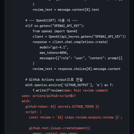
              )

              review_text = message.content[0].text

          # --- OpenAI(GPT) 사용 시 ---

          elif os.getenv("OPENAI_API_KEY"):

              from openai import OpenAI

              client = OpenAI(api_key=os.getenv("OPENAI_API_KEY"))

              response = client.chat.completions.create(

                  model="gpt-4.1",

                  max_tokens=4096,

                  messages=[{"role": "user", "content": prompt}]

              )

              review_text = response.choices[0].message.content

          # GitHub Actions output으로 전달

          with open(os.environ['GITHUB_OUTPUT'], 'a') as f:

              f.write(f"review<
name: Post review comment

uses
: actions/github-script@v7

with
:

github-token
: ${{ secrets.GITHUB_TOKEN }}

script
: |

            const review = `${{ steps.review.outputs.review }}`;

            github.rest.issues.createComment({

              owner: context.repo.owner,
