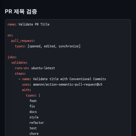
PR 제목 검증
name
: Validate PR Title

on
:

pull_request
:

types
: [opened, edited, synchronize]

jobs
:

validate
:

runs-on
: ubuntu-latest

steps
:

      - 
name
: Validate title with Conventional Commits

uses
: amannn/action-semantic-pull-request@v5

with
:

types
: |

            feat

            fix

            docs

            style

            refactor

            test

            chore
