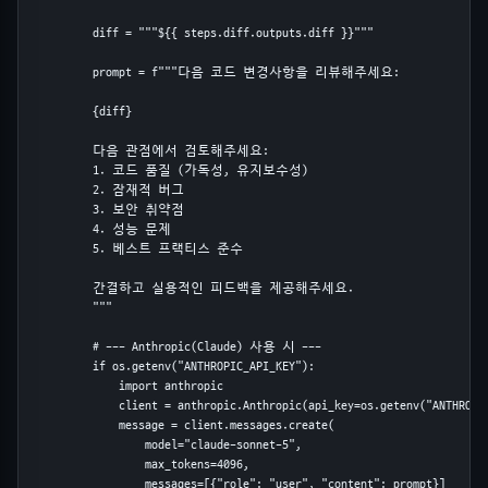
          diff = """${{ steps.diff.outputs.diff }}"""

          prompt = f"""다음 코드 변경사항을 리뷰해주세요:

          {diff}

          다음 관점에서 검토해주세요:

          1. 코드 품질 (가독성, 유지보수성)

          2. 잠재적 버그

          3. 보안 취약점

          4. 성능 문제

          5. 베스트 프랙티스 준수

          간결하고 실용적인 피드백을 제공해주세요.

          """

          # --- Anthropic(Claude) 사용 시 ---

          if os.getenv("ANTHROPIC_API_KEY"):

              import anthropic

              client = anthropic.Anthropic(api_key=os.getenv("ANTHROPIC
              message = client.messages.create(

                  model="claude-sonnet-5",

                  max_tokens=4096,

                  messages=[{"role": "user", "content": prompt}]
