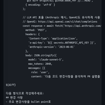
              `git diff origin/${{ github.base_ref }}...HEAD`,

              { encoding: 'utf-8' }

            );

            // LLM API 호출 (Anthropic 예시, OpenAI도 유사하게 사용 가
            // OpenAI: https://api.openai.com/v1/chat/completions

            const response = await fetch('https://api.anthropic.com/v1/
              method: 'POST',

              headers: {

                'Content-Type': 'application/json',

                'x-api-key': '${{ secrets.ANTHROPIC_API_KEY }}',

                'anthropic-version': '2023-06-01'

              },

              body: JSON.stringify({

                model: 'claude-sonnet-5',

                max_tokens: 2048,

                messages: [{

                  role: 'user',

                  content: `다음 코드 변경사항을 분석하여 PR 설명을 
${diff}

다음 형식으로 작성해주세요:

## 변경 사항

- 주요 변경사항을 bullet point로
