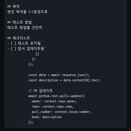
## 목적

변경 목적을 1-2문장으로

## 테스트 방법

테스트 방법을 간단히

## 체크리스트

- [ ] 테스트 추가됨

- [ ] 문서 업데이트됨`

                }]

              })

            });

            const data = await response.json();

            const description = data.content[0].text;

            // PR 업데이트

            await github.rest.pulls.update({

              owner: context.repo.owner,

              repo: context.repo.repo,

              pull_number: context.issue.number,

              body: description

            });