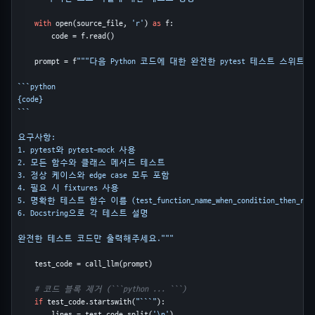
with
 open(source_file, 
'r'
) 
as
 f:

        code = f.read()

    prompt = f
"""다음 Python 코드에 대한 완전한 pytest 테스트 스위트
```python

{code}

```

요구사항:

1. pytest와 pytest-mock 사용

2. 모든 함수와 클래스 메서드 테스트

3. 정상 케이스와 edge case 모두 포함

4. 필요 시 fixtures 사용

5. 명확한 테스트 함수 이름 (test_function_name_when_condition_then_resu
6. Docstring으로 각 테스트 설명

완전한 테스트 코드만 출력해주세요."""
    test_code = call_llm(prompt)

# 코드 블록 제거 (```python ... ```)
if
 test_code.startswith(
"```"
):

        lines = test_code.split(
'\n'
)
