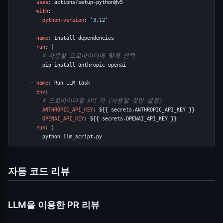
uses
: actions/setup-python@v5

with
:

python-version
: 
'3.12'
      - 
name
: Install dependencies

run
: |

# 사용할 프로바이더에 맞게 선택
          pip install anthropic openai

      - 
name
: Run LLM task

env
:

# 프로바이더별 API 키 (사용할 것만 설정)
ANTHROPIC_API_KEY
: ${{ secrets.ANTHROPIC_API_KEY }}

OPENAI_API_KEY
: ${{ secrets.OPENAI_API_KEY }}

run
: |

          python llm_script.py
자동 코드 리뷰
LLM을 이용한 PR 리뷰