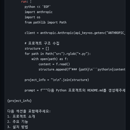
run
: |

          python << 'EOF'

          import anthropic

          import os

          from pathlib import Path

          client = anthropic.Anthropic(api_key=os.getenv("ANTHROPIC_API
          # 프로젝트 구조 수집

          structure = []

          for path in Path("src").rglob("*.py"):

              with open(path) as f:

                  content = f.read()

                  structure.append(f"### {path}\n```python\n{content[:5
          project_info = "\n\n".join(structure)

          prompt = f"""다음 Python 프로젝트의 README.md를 생성해주세요:
{project_info}

다음 섹션을 포함해주세요:

1. 프로젝트 소개

2. 주요 기능

3. 설치 방법
