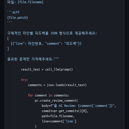
파일: {file.filename}

```diff

{file.patch}

```

구체적인 라인별 피드백을 JSON 형식으로 제공해주세요:

[

  {{"line": 라인번호, "comment": "피드백"}}

]

중요한 문제만 지적해주세요."""
        result_text = call_llm(prompt)

try
:

            comments = json.loads(result_text)

for
 comment 
in
 comments:

                pr.create_review_comment(

                    body=f
"🤖 AI Review: {comment['comment']}"
,

                    commit=pr.get_commits()[0],

                    path=file.filename,

                    line=comment[
'line'
]

                )
