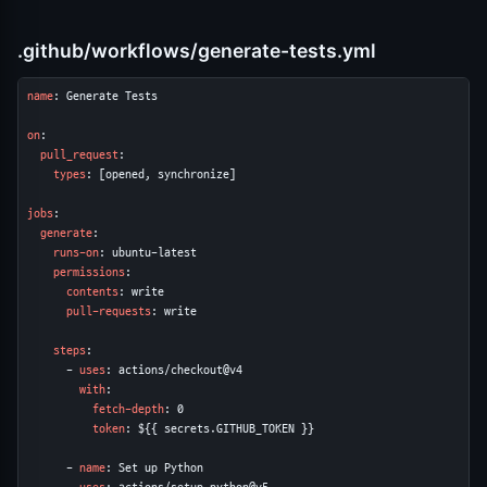
.github/workflows/generate-tests.yml
name
: Generate Tests

on
:

pull_request
:

types
: [opened, synchronize]

jobs
:

generate
:

runs-on
: ubuntu-latest

permissions
:

contents
: write

pull-requests
: write

steps
:

      - 
uses
: actions/checkout@v4

with
:

fetch-depth
: 0

token
: ${{ secrets.GITHUB_TOKEN }}

      - 
name
: Set up Python
