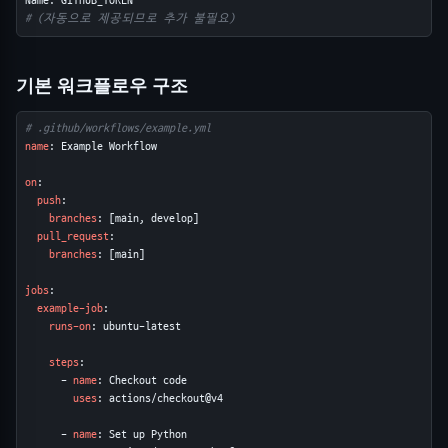
# (자동으로 제공되므로 추가 불필요)
기본 워크플로우 구조
# .github/workflows/example.yml
name
: Example Workflow

on
:

push
:

branches
: [main, develop]

pull_request
:

branches
: [main]

jobs
:

example-job
:

runs-on
: ubuntu-latest

steps
:

      - 
name
: Checkout code

uses
: actions/checkout@v4

      - 
name
: Set up Python
