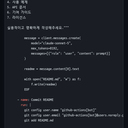
4. 사용 예제

5. API 문서

6. 기여 가이드

7. 라이선스

실용적이고 명확하게 작성해주세요."""

          message = client.messages.create(

              model="claude-sonnet-5",

              max_tokens=8192,

              messages=[{"role": "user", "content": prompt}]

          )

          readme = message.content[0].text

          with open("README.md", "w") as f:

              f.write(readme)

          EOF

      - 
name
: Commit README

run
: |

          git config user.name "github-actions[bot]"

          git config user.email "github-actions[bot]@users.noreply.gith
          git add README.md
