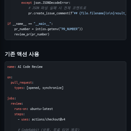
except
 json.JSONDecodeError:

# JSON 파싱 실패 시 전체 코멘트로
            pr.create_issue_comment(f
"## {file.filename}\n\n{result_te
if
 __name__ == 
"__main__"
:

    pr_number = int(os.getenv(
"PR_NUMBER"
))

    review_pr(pr_number)
기존 액션 사용
name
: AI Code Review

on
:

pull_request
:

types
: [opened, synchronize]

jobs
:

review
:

runs-on
: ubuntu-latest

steps
:

      - 
uses
: actions/checkout@v4

# CodeRabbit (상용, 무료 티어 제공)