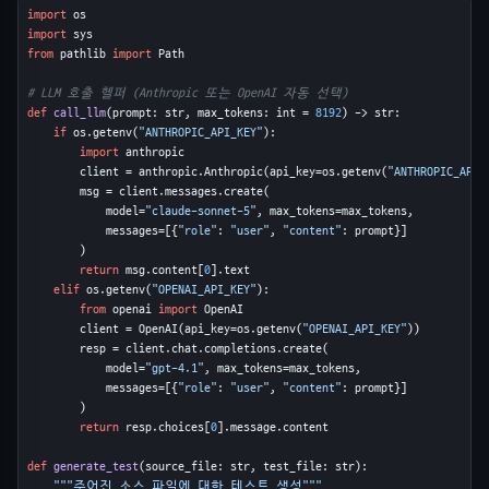
import
import
from
 pathlib 
import
 Path

# LLM 호출 헬퍼 (Anthropic 또는 OpenAI 자동 선택)
def
call_llm
(prompt: str, max_tokens: int = 
8192
) -> str:

if
 os.getenv(
"ANTHROPIC_API_KEY"
):

import
 anthropic

        client = anthropic.Anthropic(api_key=os.getenv(
"ANTHROPIC_API_
        msg = client.messages.create(

            model=
"claude-sonnet-5"
, max_tokens=max_tokens,

            messages=[{
"role"
: 
"user"
, 
"content"
: prompt}]

        )

return
 msg.content[
0
].text

elif
 os.getenv(
"OPENAI_API_KEY"
):

from
 openai 
import
 OpenAI

        client = OpenAI(api_key=os.getenv(
"OPENAI_API_KEY"
))

        resp = client.chat.completions.create(

            model=
"gpt-4.1"
, max_tokens=max_tokens,

            messages=[{
"role"
: 
"user"
, 
"content"
: prompt}]

        )

return
 resp.choices[
0
].message.content

def
generate_test
(source_file: str, test_file: str):

"""주어진 소스 파일에 대한 테스트 생성"""