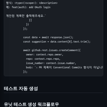
형식: <type>(<scope>): <description>

예: feat(auth): add OAuth login

제안된 제목만 출력해주세요.`

                }]

              })

            });

            const data = await response.json();

            const suggestion = data.content[0].text.trim();

            await github.rest.issues.createComment({

              owner: context.repo.owner,

              repo: context.repo.repo,

              issue_number: context.issue.number,

              body: `⚠️ PR 제목이 Conventional Commits 형식이 아닙니다.\
            });
테스트 자동 생성
유닛 테스트 생성 워크플로우