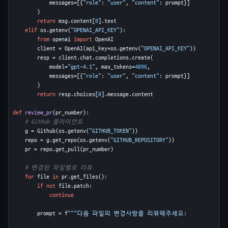
            messages=[{
"role"
: 
"user"
, 
"content"
: prompt}]

        )

return
 msg.content[
0
].text

elif
 os.getenv(
"OPENAI_API_KEY"
):

from
 openai 
import
 OpenAI

        client = OpenAI(api_key=os.getenv(
"OPENAI_API_KEY"
))

        resp = client.chat.completions.create(

            model=
"gpt-4.1"
, max_tokens=
4096
,

            messages=[{
"role"
: 
"user"
, 
"content"
: prompt}]

        )

return
 resp.choices[
0
].message.content

def
review_pr
(pr_number):

# GitHub 클라이언트
    g = Github(os.getenv(
"GITHUB_TOKEN"
))

    repo = g.get_repo(os.getenv(
"GITHUB_REPOSITORY"
))

    pr = repo.get_pull(pr_number)

# 변경된 파일별로 리뷰
for
 file 
in
 pr.get_files():

if not
 file.patch:

continue
        prompt = f
"""다음 파일의 변경사항을 리뷰해주세요:
