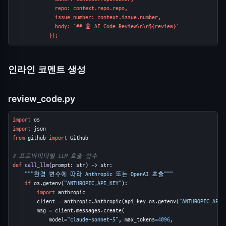
              repo: context.repo.repo,

              issue_number: context.issue.number,

              body: `## 🤖 AI Code Review\n\n${review}`

            });
인라인 코멘트 생성
review_code.py
import
import
from
 github 
import
 Github

# 프로바이더별 LLM 호출 함수
def
call_llm
(prompt: str) -> str:

"""환경 변수에 따라 Anthropic 또는 OpenAI 호출"""
if
 os.getenv(
"ANTHROPIC_API_KEY"
):

import
 anthropic

        client = anthropic.Anthropic(api_key=os.getenv(
"ANTHROPIC_API_
        msg = client.messages.create(

            model=
"claude-sonnet-5"
, max_tokens=
4096
,
