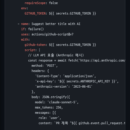
requireScope
: false

env
:

GITHUB_TOKEN
: ${{ secrets.GITHUB_TOKEN }}

      - 
name
: Suggest better title with AI

if
: failure()

uses
: actions/github-script@v7

with
:

github-token
: ${{ secrets.GITHUB_TOKEN }}

script
: |

            // LLM API 호출 (Anthropic 예시)

            const response = await fetch('https://api.anthropic.com/v1/
              method: 'POST',

              headers: {

                'Content-Type': 'application/json',

                'x-api-key': '${{ secrets.ANTHROPIC_API_KEY }}',

                'anthropic-version': '2023-06-01'

              },

              body: JSON.stringify({

                model: 'claude-sonnet-5',

                max_tokens: 256,

                messages: [{

                  role: 'user',

                  content: `PR 제목 "${{ github.event.pull_reques