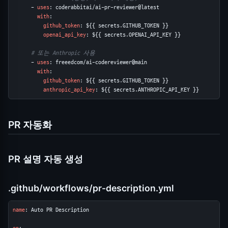
      - 
uses
: coderabbitai/ai-pr-reviewer@latest

with
:

github_token
: ${{ secrets.GITHUB_TOKEN }}

openai_api_key
: ${{ secrets.OPENAI_API_KEY }}

# 또는 Anthropic 사용
      - 
uses
: freeedcom/ai-codereviewer@main

with
:

github_token
: ${{ secrets.GITHUB_TOKEN }}

anthropic_api_key
: ${{ secrets.ANTHROPIC_API_KEY }}
PR 자동화
PR 설명 자동 생성
.github/workflows/pr-description.yml
name
: Auto PR Description
