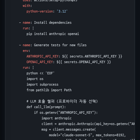
uses
: actions/setup-python@v5

with
:

python-version
: 
'3.12'
      - 
name
: Install dependencies

run
: |

          pip install anthropic openai

      - 
name
: Generate tests for new files

env
:

ANTHROPIC_API_KEY
: ${{ secrets.ANTHROPIC_API_KEY }}

OPENAI_API_KEY
: ${{ secrets.OPENAI_API_KEY }}

run
: |

          python << 'EOF'

          import os

          import subprocess

          from pathlib import Path

          # LLM 호출 헬퍼 (프로바이더 자동 선택)

          def call_llm(prompt):

              if os.getenv("ANTHROPIC_API_KEY"):

                  import anthropic

                  client = anthropic.Anthropic(api_key=os.getenv("ANTHR
                  msg = client.messages.create(

                      model="claude-sonnet-5", max_tokens=8192,
