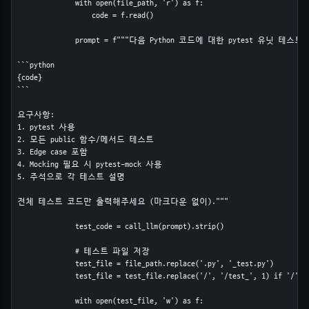
              with open(file_path, 'r') as f:

                  code = f.read()

              prompt = f"""다음 Python 코드에 대한 pytest 유닛 테
```python

{code}

```

요구사항:

1. pytest 사용

2. 모든 public 함수/메서드 테스트

3. Edge case 포함

4. Mocking 필요 시 pytest-mock 사용

5. 주석으로 각 테스트 설명

전체 테스트 코드만 출력해주세요 (마크다운 없이)."""

              test_code = call_llm(prompt).strip()

              # 테스트 파일 저장

              test_file = file_path.replace('.py', '_test.py')

              test_file = test_file.replace('/', '/test_', 1) if '/' in
              with open(test_file, 'w') as f:
