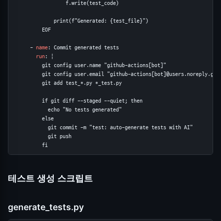
                  f.write(test_code)

              print(f"Generated: {test_file}")

          EOF

      - 
name
: Commit generated tests

run
: |

          git config user.name "github-actions[bot]"

          git config user.email "github-actions[bot]@users.noreply.gith
          git add test_*.py *_test.py

          if git diff --staged --quiet; then

            echo "No tests generated"

          else

            git commit -m "test: auto-generate tests with AI"

            git push

          fi
테스트 생성 스크립트
generate_tests.py