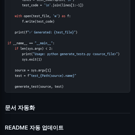
        test_code = 
'\n'
.join(lines[1:-1])

with
 open(test_file, 
'w'
) 
as
 f:

        f.write(test_code)

    print(f
"✅ Generated: {test_file}"
)

if
 __name__ == 
"__main__"
:

if
 len(sys.argv) < 2:

        print(
"Usage: python generate_tests.py <source_file>"
)

        sys.exit(1)

    source = sys.argv[1]

    test = f
"test_{Path(source).name}"
    generate_test(source, test)
문서 자동화
README 자동 업데이트