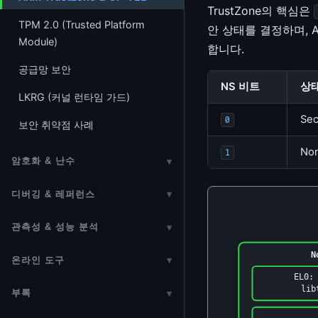
VFIO & mdev
hwmon
TrustZone의 핵심은
하드웨어 타임스탬핑
TPM 2.0 (Trusted Platform
안 상태를 결정하며, 
virtio / vhost
Industrial I/O (IIO)
Module)
합니다.
LED 서브시스템
공급망 보안
NS 비트
상
Backlight 서브시스템
LKRG (커널 런타임 가드)
Sec
NVMEM 프레임워크
0
보안 취약점 사례
Regmap (레지스터 맵 추상화)
Non
1
암호화 & 난수
▾
키링 (Key Retention Service)
디버깅 & 레퍼런스
▾
암호화 프레임워크 (Crypto API)
디버깅 & 트러블슈팅
관측성 & 성능 분석
▾
암호화 하드웨어 가속
GDB 가이드
ftrace / Tracepoints
N
온라인 도구
▾
암호화 드라이버 구현 가이드
GDB 커널 디버깅
EL0:
성능 최적화
Base64 인코더/디코더
lib
부록
▾
암호화 알고리즘 내부 구조
커널 API 레퍼런스
데이터베이스와 커널
URL 인코더/디코더
커널 역사