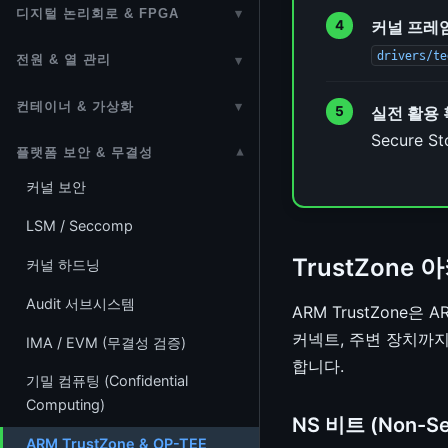
V4L2 (Video4Linux2)
firewalld
ioctl
NFS
Encapsulation)
페이지 회수 (vmscan)
SmartNIC / DPU
TPROXY 실습 랩
디지털 논리회로 & FPGA
▾
네트워크 디바이스 드라이버
Futex (Fast Userspace Mutex)
GPIO / pinctrl
커널 프레
GPU 메모리 관리 및 스케줄러
B-tree (lib/btree)
Device Mapper / LVM
ALSA
Auxiliary Bus (보조 버스)
ksmbd (SMB3 커널 서버)
(net_device)
L2TP
KSM (동일 페이지 병합)
디지털 논리회로
eSwitch (Embedded Switch)
TC (Traffic Control)
Lock-free 자료구조
drivers/te
전원 & 열 관리
▾
CAN Bus
GPU 컴퓨팅 (GPGPU)
Maple Tree
dm-verity — Merkle Tree 블록
ASoC & DAPM
PCI / PCIe
CephFS 커널 클라이언트
IP (IPv4/IPv6)
TUN/TAP
DAMON (데이터 접근 모니터)
HDL (Hardware Description
NGFW HW 오프로드
패킷 분류 알고리즘
전원 관리 개요
동시성 디버깅
검증
Serial / TTY
컨테이너 & 가상화
▾
프레임버퍼 (fbdev)
Language)
Sorting (lib/sort)
실전 활용
SR-IOV
NTFS
ICMP
L3 Master Device (VRF)
스와핑 서브시스템
NGFW 고급 오프로드 구성
CPUFreq
RSEQ (Restartable Sequences)
dm-integrity — 블록 무결성 보호
Secure S
네임스페이스
Input 서브시스템
drm_sched (GPU 스케줄러)
FPGA (Field-Programmable
LRU Cache
플랫폼 보안 & 무결성
▾
NTB (Non-Transparent Bridge)
SquashFS / EROFS
TCP
DSA Tagging
zswap (압축 스왑 캐시)
NGFW 암/복호화 오프로드
CPUIdle
Gate Array)
dm-crypt — 블록 암호화
cgroups
PWM
커널 보안
NPU
objpool (Object Pool)
Google TPU
FAT (FAT12/16/32, VFAT)
UDP
Open vSwitch (OVS)
shmem / tmpfs
상용 NGFW HW 아키텍처
열 관리 (Thermal Management)
Linux 커널 FPGA 프레임워크
DRBD 분산 복제 블록 디바이스
Linux Containers & Docker
Regulator 프레임워크
LSM / Seccomp
ROCm / HIP
Text Search
DMA
exFAT
SCTP
devlink
memfd (메모리 파일 디스크립터)
HW 오프로드 인터페이스 레퍼런
RAPL & powercap
io_uring
Time Namespaces
Power Supply / Battery /
TrustZone
커널 하드닝
스
plist (Priority-Sorted List)
IOMMU
네트워크 패킷 흐름 & 디버깅
HMM (이기종 메모리)
Charger
NAS HW 오프로드
Bubblewrap (bwrap)
Audit 서브시스템
eBPF + P4 NGFW 파이프라인
ARM TrustZone
DMA Engine
패킷 캡처 (tcpdump / libpcap)
CXL 메모리
Common Clock 프레임워크
가상화 (KVM)
커넥트, 주변 장치까
IMA / EVM (무결성 검증)
InfiniBand / RDMA
(CCF)
Scatter/Gather I/O
ethtool
합니다.
QEMU 가이드
기밀 컴퓨팅 (Confidential
VPP (FD.io)
Reset Controller 프레임워크
Platform 드라이버
io_uring 네트워킹
Computing)
libvirt / KVM 관리
Watchdog
NS 비트 (Non-Sec
MFD (Multi-Function Device)
PTP (IEEE 1588)
ARM TrustZone & OP-TEE