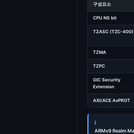
텍스트 유틸리티
구성요소
계산기
CPU NS bit
체크섬/해시 계산기
TZASC (TZC-400)
부동소수점 형식 시각화
단위 변환기
TZMA
타임스탬프 변환기
TZPC
색상 변환기
GIC Security
chmod 계산기
Extension
Cron 표현식 파서
AXI/ACE AxPROT
errno / Signal 조회
ioctl 번호 디코더
ℹ️
ARMv9 Realm Ma
CPU Mask / IRQ Affinity 계산기