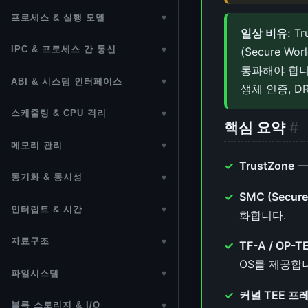
ACPI (Advanced Configuration
부팅 과정
어셈블리
정규표현식 (Regular Expression)
BusyBox
프로세스 & 실행 모델
▾
and Power Interface)
일상 비유:
Tr
RAM 디스크
GNU Assembler (as)
프로세스 관리
시퀀스 비교 알고리즘
Device Tree
IPC & 프로세스 간 통신
(Secure 
▾
UEFI
ELF & GNU Binutils
커널 스레드 (Kernel Threads)
diff & patch
통과해야 합니
IPC (Inter-Process
CPU 토폴로지
ABI & 시스템 인터페이스
▾
생체 인증, D
PXE 네트워크 부팅
Communication)
GNU Make
시그널 처리
코딩 스타일
CPU Hotplug
ABI (Application Binary
스케줄링 & CPU 격리
▾
Secure Boot
현대 리눅스 IPC 메커니즘
빌드 시스템
컨텍스트 스위칭 (Context
Interface)
패치 제출
핵심 요약
#
CPU 캐시
프로세스 스케줄러
Switching)
OpenBIOS
Unix Domain Socket
크로스 컴파일
메모리 관리
▾
시스템 콜 (System Call)
터미널 ANSI 이스케이프 코드
MSR 레지스터
CFS 스케줄러 상세
TrustZone
—
메모리 관리 개요
SysVinit (init.d)
Netlink
Rust 언어 기초~고급
시스템 콜 레퍼런스
동기화 & 동시성
▾
CPUID 명령어
EEVDF 스케줄러
MMU & TLB
SMC (Secure 
systemd 가이드
D-Bus
Rust 커널 프로그래밍
동기화 기법
vDSO (Virtual Dynamic Shared
x86_64 명령어셋 (ISA)
인터럽트 & 시간
▾
화합니다.
sched_ext (BPF 확장 스케줄러)
Object)
페이지 할당자 (Buddy Allocator)
Spinlock
인터럽트 (Interrupts)
ARM64 명령어셋 (ISA)
자료구조
▾
preempt_count & 선점 모델
TF-A / OP-T
슬랩 할당자 (SLUB)
Mutex
Softirq & Hardirq
RISC-V 명령어셋 (ISA)
OS를 제공합
Linked List
Real-Time Linux & PREEMPT_RT
파일시스템
▾
Folio (페이지 캐시 현대화)
Semaphore
Bottom Half 선택 가이드
MIPS 명령어셋 (ISA)
Bitmap
커널 TEE 
VFS (Virtual Filesystem Switch)
cpusets & CPU Isolation
NUMA (Non-Uniform Memory
블록 스토리지 & I/O
▾
Reader-Writer Lock