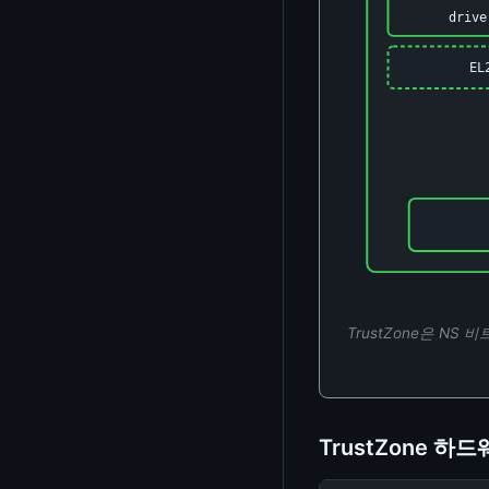
포스트 양자 보안 전환
커널 심볼
driv
Intel PCM
Percent Encoding 변환기
용어 요약
OpenSSL
크래시 분석
perf 서브시스템
EL
HTML 엔티티 변환
참고자료
하드웨어 난수 생성기 (hwrng /
KASAN (Kernel Address
RTLA / timerlat / osnoise
문자열 이스케이프
TRNG)
저작권 & 라이선스
Sanitizer)
LTTng
Unicode 도구
개인정보처리방침
KFENCE (Kernel Electric-Fence)
JWT 인코더/디코더
KMSAN (Kernel Memory
Sanitizer)
데이터 형식 변환기
UBSAN (Undefined Behavior
Hex Dump 뷰어
Sanitizer)
정규식 테스터
TrustZone은 NS 
KCSAN (Kernel Concurrency
Calltrace 분석기
Sanitizer)
/proc 분석기
Livepatch
TrustZone 
텍스트 Diff 비교