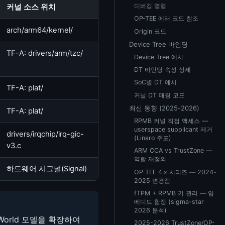
디버깅 명령
커널 소스 위치
OP-TEE 에러 코드 참조
arch/arm64/kernel/
Origin 코드
Device Tree 바인딩
TF-A: drivers/arm/tzc/
Device Tree 예시
DT 바인딩 속성 상세
SoC별 DT 예시
TF-A: plat/
커널 DT 매칭 코드
최신 동향 (2025-2026)
TF-A: plat/
RPMB 커널 직접 액세스 —
userspace supplicant 제거
drivers/irqchip/irq-gic-
(Linaro 주도)
v3.c
ARM CCA vs TrustZone —
역할 재정의
하드웨어 시그널(Signal)
OP-TEE 4.x 시리즈 — 2024-
2025 변경점
fTPM + RPMB 키 관리 — 임
베디드 함정 (sigma-star
2026 분석)
-World 모델을 확장하여
2025-2026 TrustZone/OP-