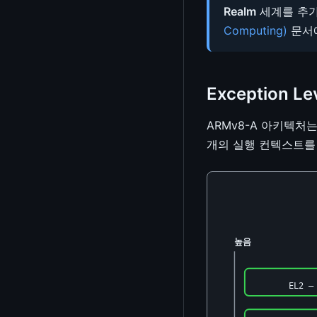
Realm
세계를 추가했
ELF / 커널 모듈(.ko) 분석기
Computing)
문서에
PEM/DER/X.509 분석기
Device Tree (DTS/DTB) 분석기
Exception Le
Kernel .config 분석기
ARMv8-A 아키텍처는 4
IP/서브넷 계산기
개의 실행 컨텍스트를 
대역폭 계산기
MAC 주소 OUI 조회
PCAP 분석기
UUID/GUID 생성기
높음
비밀번호/토큰 생성기
EL2 —
WYSIWYG 편집기