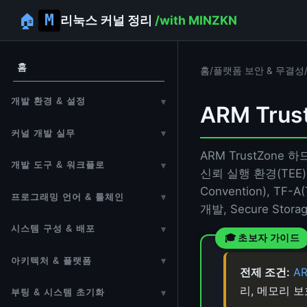
🏠
리눅스 커널 정리
/with MINZKN
홈
홈
/
플랫폼 보안 & 무결성
개발 환경 & 설정
▾
ARM Trus
개발 환경 설정
커널 개발 실무
▾
에디터 설정
ARM TrustZone 하
첫 번째 모듈 만들기
개발 도구 & 워크플로
▾
신뢰 실행 환경(TEE) 
원격 개발 환경
커널 모듈
개발 도구
Convention), TF-
프로그래밍 언어 & 툴체인
▾
디버그 설정 옵션
개발, Secure Stora
커널 개발 주의사항
소스 코드 읽기
C 언어 & 커널 C 관용어
시스템 구성 & 배포
▾
Vim 에디터
POSIX (Portable Operating
Linux From Scratch (LFS)
아키텍처 & 플랫폼
▾
System Interface)
Git
전제 조건:
A
임베디드 빌드 시스템 (OpenWrt /
커널 아키텍처
리, 메모리 
GCC 가이드
부팅 & 시스템 초기화
▾
Bash 셸 스크립팅
Buildroot / Yocto)