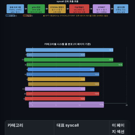
syscall 전체 호출 흐름
응용 프로그램
glibc 래퍼
SYSCALL 명령어
커널 핸들러
SYSRET
결과 반환
fread(), printf()
errno 변환
링 3 → 링 0
sys_read() 등
링 0 → 링 3
반환값 또는
(glibc 함수)
레지스터 설정
스택 전환
실제 처리 수행
rax = 반환값
errno 설정
⚠ KPTI 환경에서는 SYSCALL/SYSRET 전후 페이지 테이블 전환 오버헤드 발생
사용자 공간
커널 공간
카테고리별 시스템 콜 분포 (이 페이지 기준)
파일 I/O
16개
FD 관리
10개
디렉터리/FS
16개
프로세스
18개
메모리
12개
네트워크
13개
시그널
10개
IPC
13개
시간/타이머
10개
보안/권한
13개
비동기 I/O
10개
기타
14개
0
5
10
15
20
카테고리
대표 syscall
이 페이
지 섹션