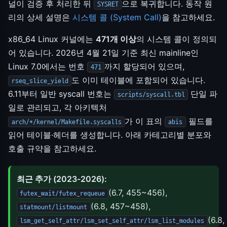
널이 검증 후 처리한 뒤
으로 복귀합니다. 동작 원
SYSRET
리의 상세 설명은
시스템 콜 (System Call)
을 참고하세요.
x86_64 Linux 커널에는
471개 이상
의 시스템 콜이 정의되
어 있습니다. 2026년 4월 21일 기준 최신 mainline인
Linux 7.0에서는 번호
까지 할당되어 있으며,
471
도 이미 테이블에 포함되어 있습니다.
rseq_slice_yield
6.11부터 일반 syscall 번호는
단일 파
scripts/syscall.tbl
일로 관리되고, 각 아키텍처
가 이 표의
필드를
arch/*/kernel/Makefile.syscalls
abis
읽어 테이블·헤더를 생성합니다. 아래 카테고리별 분포와
호출 규약을 참고하세요.
최근 추가 (2023-2026):
(6.7, 455~456),
futex_wait/futex_requeue
(6.8, 457~458),
statmount/listmount
(6.8,
lsm_get_self_attr/lsm_set_self_attr/lsm_list_modules