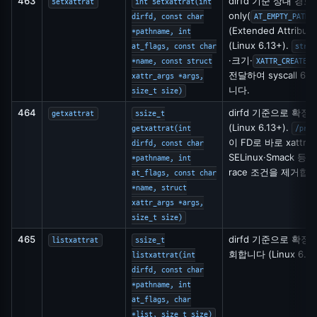
463
dirfd 기준 상대 경로
setxattrat
int setxattrat(int
only(
dirfd, const char
AT_EMPTY_PATH
(Extended Attri
*pathname, int
(Linux 6.13+).
at_flags, const char
struc
·크기·
*name, const struct
XATTR_CREATE/R
전달하여 syscall 
xattr_args *args,
니다.
size_t size)
464
dirfd 기준으로 확
getxattrat
ssize_t
(Linux 6.13+).
getxattrat(int
/proc
이 FD로 바로 xattr
dirfd, const char
SELinux·Smack 
*pathname, int
race 조건을 제거합니
at_flags, const char
*name, struct
xattr_args *args,
size_t size)
465
dirfd 기준으로 확장
listxattrat
ssize_t
회합니다 (Linux 6.13
listxattrat(int
dirfd, const char
*pathname, int
at_flags, char
*list, size_t size)