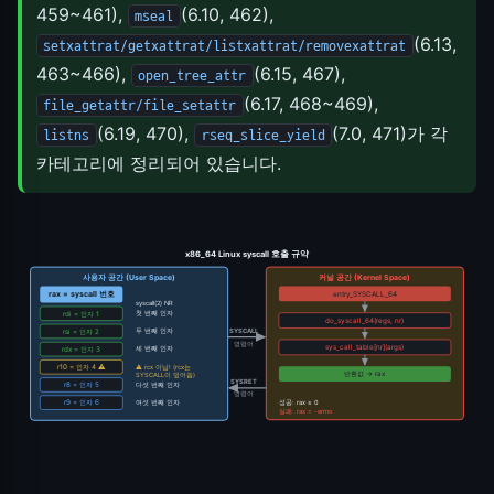
459~461),
(6.10, 462),
mseal
(6.13,
setxattrat/getxattrat/listxattrat/removexattrat
463~466),
(6.15, 467),
open_tree_attr
(6.17, 468~469),
file_getattr/file_setattr
(6.19, 470),
(7.0, 471)가 각
listns
rseq_slice_yield
카테고리에 정리되어 있습니다.
x86_64 Linux syscall 호출 규약
사용자 공간 (User Space)
커널 공간 (Kernel Space)
rax = syscall 번호
entry_SYSCALL_64
syscall(2) NR
첫 번째 인자
rdi = 인자 1
do_syscall_64(regs, nr)
SYSCALL
두 번째 인자
rsi = 인자 2
명령어
sys_call_table[nr](args)
세 번째 인자
rdx = 인자 3
⚠ rcx 아님! (rcx는
r10 = 인자 4 ⚠
반환값 → rax
SYSCALL이 덮어씀)
SYSRET
r8 = 인자 5
다섯 번째 인자
명령어
여섯 번째 인자
성공: rax ≥ 0
r9 = 인자 6
실패: rax = -errno