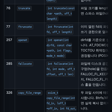
count)
76
파일 크기를 length
truncate
int truncate(const
면 스파스 파일(hole
char *path, off_t
length)
77
이미 열린 fd의 파일
ftruncate
int ftruncate(int
쓰기 권한으로 열려 
fd, off_t length)
257
dirfd를 기준으로 상
openat
int openat(int
니다. AT_FDCWD를 
dirfd, const char
TOCTOU 취약점(Vuln
*path, int flags,
권장됩니다 (POSIX.1-
mode_t mode)
285
파일에 디스크 공간을
fallocate
int fallocate(int
구멍(hole)을 만듭니
fd, int mode, off_t
FALLOC_FL_KEEP_
offset, off_t len)
지, FALLOC_FL_P
스 홀을 만듭니다.
326
두 파일 사이에 데이
copy_file_range
ssize_t
사합니다. Btrfs/XFS
copy_file_range(int
면 실제 복사 없이 
fd_in, loff_t
니다.
*off_in, int fd_out,