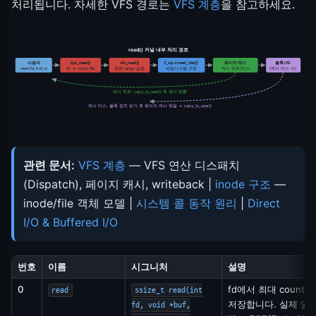
처리됩니다. 자세한 VFS 경로는
VFS 계층
을 참고하세요.
read() 커널 내부 처리 경로
사용자
sys_read()
vfs_read()
f_op→read_iter()
페이지 캐시
블록 I/O
read(fd,buf,n)
fd → struct file
권한·range 검증
파일시스템 구현
캐시 히트/미스
(캐시 미스 시)
캐시 히트: copy_to_user() 후 즉시 반환
캐시 미스: 블록 장치 읽기 후 페이지 캐시 채움 → copy_to_user()
관련 문서:
VFS 계층
— VFS 연산 디스패치
(Dispatch), 페이지 캐시, writeback |
inode 구조
—
inode/file 객체 모델 |
시스템 콜 동작 원리
|
Direct
I/O & Buffered I/O
번호
이름
시그니처
설명
0
fd에서 최대 count
read
ssize_t read(int
저장합니다. 실제 읽
fd, void *buf,