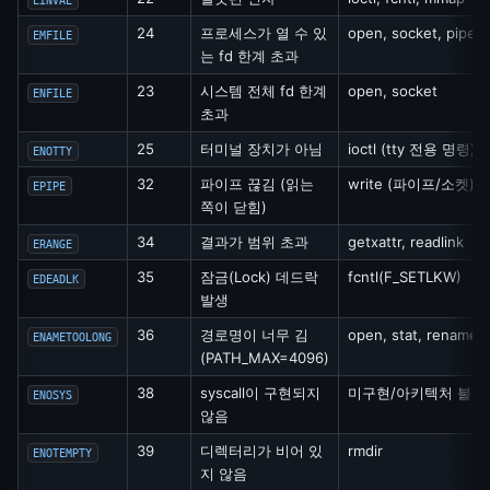
24
프로세스가 열 수 있
open, socket, pipe
EMFILE
는 fd 한계 초과
23
시스템 전체 fd 한계
open, socket
ENFILE
초과
25
터미널 장치가 아님
ioctl (tty 전용 명령)
ENOTTY
32
파이프 끊김 (읽는
write (파이프/소켓)
EPIPE
쪽이 닫힘)
34
결과가 범위 초과
getxattr, readlink
ERANGE
35
잠금(Lock) 데드락
fcntl(F_SETLKW)
EDEADLK
발생
36
경로명이 너무 김
open, stat, rename
ENAMETOOLONG
(PATH_MAX=4096)
38
syscall이 구현되지
미구현/아키텍처 불일
ENOSYS
않음
39
디렉터리가 비어 있
rmdir
ENOTEMPTY
지 않음