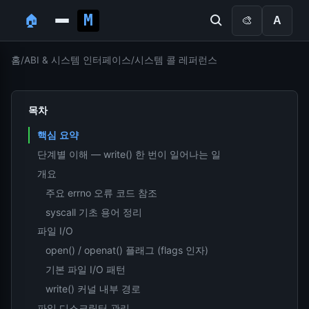
🏠
🎨
A
홈
/
ABI & 시스템 인터페이스
/
시스템 콜 레퍼런스
목차
핵심 요약
단계별 이해 — write() 한 번이 일어나는 일
개요
주요 errno 오류 코드 참조
syscall 기초 용어 정리
파일 I/O
open() / openat() 플래그 (flags 인자)
기본 파일 I/O 패턴
write() 커널 내부 경로
파일 디스크립터 관리