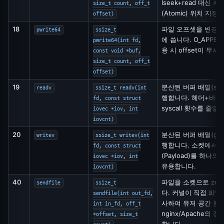
lseek+read 대신
size_t count, off_t
(Atomic) 위치 지정).
offset)
18
파일 오프셋을 변경하
pwrite64
ssize_t
에 씁니다. O_APPE
pwrite64(int fd,
용 시 offset이 무시
const void *buf,
size_t count, off_t
offset)
19
분산된 버퍼 배열(sca
readv
ssize_t readv(int
행합니다. 헤더+바디 
fd, const struct
syscall 횟수를 줄일
iovec *iov, int
iovcnt)
20
분산된 버퍼 배열(gat
writev
ssize_t writev(int
행합니다. 소켓에서 
fd, const struct
(Payload)를 하나의 
iovec *iov, int
유용합니다.
iovcnt)
40
파일을 소켓으로 zero
sendfile
ssize_t
다. 커널이 직접 파일
sendfile(int out_fd,
사하여 유저 공간 왕
int in_fd, off_t
nginx/Apache의 
*offset, size_t
합니다.