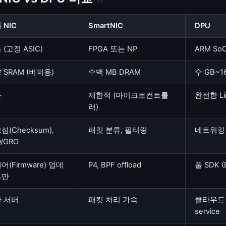
 NIC
SmartNIC
DPU
 (고정 ASIC)
FPGA 또는 NP
ARM So
 SRAM (버퍼용)
수백 MB DRAM
수 GB~1
가
제한적 (마이크로컨트롤
완전한 Li
러)
섬(Checksum),
패킷 분류, 필터링
네트워킹 
O/GRO
어(Firmware) 업데
P4, BPF offload
풀 SDK (
트만
 서버
패킷 처리 가속
클라우드 인
service