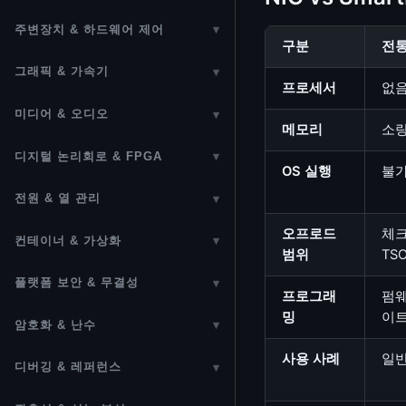
디바이스 드라이버
하드웨어 타임스탬핑
주변장치 & 하드웨어 제어
▾
구분
전통
커널 오브젝트 (kobject)
USB
그래픽 & 가속기
▾
프로세서
없음
캐릭터 디바이스 (Character
I2C / SMBus / I3C
GPU (DRM/KMS)
Device)
미디어 & 오디오
▾
메모리
소량
SPI / QSPI
GPU DRM/KMS 디스플레이
V4L2 (Video4Linux2)
ioctl
디지털 논리회로 & FPGA
▾
GPIO / pinctrl
OS 실행
불
GPU 메모리 관리 및 스케줄러
ALSA
Auxiliary Bus (보조 버스)
디지털 논리회로
전원 & 열 관리
▾
CAN Bus
GPU 컴퓨팅 (GPGPU)
ASoC & DAPM
PCI / PCIe
HDL (Hardware Description
전원 관리 개요
오프로드
체크
Serial / TTY
컨테이너 & 가상화
▾
프레임버퍼 (fbdev)
Language)
SR-IOV
범위
TS
CPUFreq
네임스페이스
Input 서브시스템
drm_sched (GPU 스케줄러)
FPGA (Field-Programmable
플랫폼 보안 & 무결성
▾
NTB (Non-Transparent Bridge)
프로그래
펌웨
CPUIdle
Gate Array)
cgroups
PWM
커널 보안
NPU
밍
이
Google TPU
암호화 & 난수
▾
열 관리 (Thermal Management)
Linux 커널 FPGA 프레임워크
Linux Containers & Docker
Regulator 프레임워크
LSM / Seccomp
ROCm / HIP
키링 (Key Retention Service)
DMA
사용 사례
일반
디버깅 & 레퍼런스
▾
RAPL & powercap
Time Namespaces
Power Supply / Battery /
커널 하드닝
암호화 프레임워크 (Crypto API)
IOMMU
디버깅 & 트러블슈팅
Charger