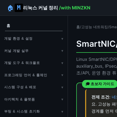
🏠
리눅스 커널 정리
/with MINZKN
홈
홈
/
고성능 네트워킹
/
Smar
개발 환경 & 설정
▾
SmartNIC
개발 환경 설정
커널 개발 실무
▾
에디터 설정
Linux SmartNIC/D
첫 번째 모듈 만들기
개발 도구 & 워크플로
▾
auxiliary_bus
원격 개발 환경
커널 모듈
개발 도구
조/API, 운영 환경
프로그래밍 언어 & 툴체인
▾
디버그 설정 옵션
커널 개발 주의사항
소스 코드 읽기
C 언어 & 커널 C 관용어
시스템 구성 & 배포
▾
Vim 에디터
POSIX (Portable Operating
Linux From Scratch (LFS)
전제 조건:
네
아키텍처 & 플랫폼
▾
System Interface)
Git
요. 고성능 패
임베디드 빌드 시스템 (OpenWrt /
커널 아키텍처
GCC 가이드
경계를 먼저 
부팅 & 시스템 초기화
▾
Bash 셸 스크립팅
Buildroot / Yocto)