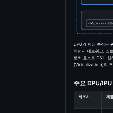
KCSAN (Kernel Concurrency
Calltrace 분석기
Sanitizer)
/proc 분석기
Livepatch
mlx5_core / ice 드
텍스트 Diff 비교
텍스트 유틸리티
DPU의 핵심 특징은
계산기
하면서 네트워크, 스토리
체크섬/해시 계산기
로써 호스트 OS가 침해
(Virtualization))
부동소수점 형식 시각화
단위 변환기
주요 DPU/IP
타임스탬프 변환기
색상 변환기
제조사
제
chmod 계산기