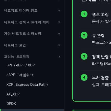
Tasklet
SIMD 명령과 커널 개발
sbitmap (Scalable Bitmap)
Access)
inode 구조
디스크 파티션
Seqlock
네트워크 데이터 경로
▾
Workqueue (CMWQ)
Android 커널
kfifo
vmalloc (가상 연속 메모리)
경로 고정
Page Cache
Block I/O
네트워크 스택 개요
Wait Queue
문제가 발생한
Threaded IRQ
네트워크 정책 & 트래픽 제어
▾
Ring Buffer (ftrace)
CMA (연속 메모리 할당자)
ext4
Direct I/O & Buffered I/O
MAC 주소
Completion
라우팅 (Routing Subsystem)
타이머 (Timers)
Min-Heap
VMA / mmap
가상 네트워크 & 터널링
▾
Btrfs
큐 관찰
Readahead & Prefetch
이더넷 (Ethernet)
RT Mutex
NAT (Network Address
ktime / Clock
백로그와 
802.1Q VLAN
Hash Table
Huge Pages
XFS
네트워크 보안
▾
SCSI / iSCSI
Translation)
이더넷 PHY (Physical Layer)
Wait/Wound Mutex
IRQ 도메인
Linux Bridge
Radix Tree
mprotect (메모리 보호)
네트워크 공격 방어
F2FS
SATA / AHCI
Netfilter
정책 반영
고성능 네트워킹
▾
이더넷 PHY 드라이버 개발
Lockdep
APIC (Advanced Programmable
VXLAN / GENEVE 오버레이
Generic Radix Tree
Shrinker
라우팅(Ro
IPSec & xfrm
JFFS2
BPF / eBPF / XDP
eMMC / MMC 서브시스템
conntrack 헬퍼 (ALG)
Interrupt Controller)
Wireless
Atomic 연산
Bonding / Team — NIC 이중화
XArray
메모리 Cgroup
WireGuard
procfs / sysfs / debugfs
eBPF 프레임워크
UFS (Universal Flash Storage)
Netfilter Flowtable
IPI (Inter-Processor Interrupt)
Bluetooth
kref / refcount_t
부하 검증
MACVLAN / IPVLAN / veth /
IDR / IDA (ID Allocator)
OOM 킬러 (Out-Of-Memory
kTLS
seq_file 인터페이스
실제 트래
XDP (Express Data Path)
MTD (Flash)
NFQUEUE & DPI
NMI (Non-Maskable Interrupt)
sk_buff
TUN/TAP
Per-CPU 변수
Killer)
LC-Trie (FIB Trie)
eBPF 보안 정책
FUSE (Filesystem in Userspace)
AF_XDP
NVMe (Non-Volatile Memory
IPVS 로드밸런싱
MCE (Machine Check
NAPI (New API)
네트워크 네임스페이스
메모리 배리어
메모리 컴팩션 (Memory
Red-Black Tree
Express)
Exception)
MACsec (IEEE 802.1AE)
OverlayFS
Compaction)
DPDK
TPROXY (투명 프록시)
GSO / GRO 네트워크 오프로드
GRE (Generic Routing
RCU (Read-Copy-Update)
Interval Tree
LIO 타겟 프레임워크
Notifier Chain