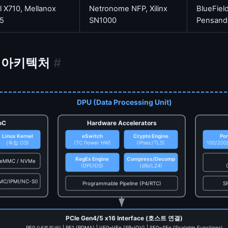
el X710, Mellanox
Netronome NFP, Xilinx
BlueField
5
SN1000
Pensand
어 아키텍처
#
DPU (Data Processing Unit)
oC
Hardware Accelerators
Linux Kernel
eSwitch
Crypto Engine
Por
(독립 OS)
(TC flower HW)
(IPsec/TLS)
100/200
RegEx Engine
Compress/Decomp
eMMC / NVMe
(DPI/IDS)
(zlib/LZ4)
C/IPMI/NC-SI)
Programmable Pipeline (P4/RTC)
SR
PCIe Gen4/5 x16 Interface (호스트 연결)
PF0 (네트워크) | PF1 (RDMA) | VF0~VFn (SR-IOV) | SF0~SFn (Scalable Functions)