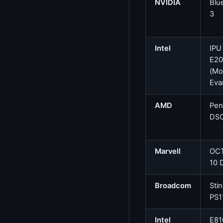
Cron 표현식 파서
NVIDIA
Blu
3
errno / Signal 조회
ioctl 번호 디코더
Intel
IPU
E20
CPU Mask / IRQ Affinity 계산기
(Mo
ELF / 커널 모듈(.ko) 분석기
Eva
PEM/DER/X.509 분석기
AMD
Pen
DS
Device Tree (DTS/DTB) 분석기
Kernel .config 분석기
Marvell
OC
IP/서브넷 계산기
10 
대역폭 계산기
Broadcom
Sti
MAC 주소 OUI 조회
PS1
PCAP 분석기
Intel
E81