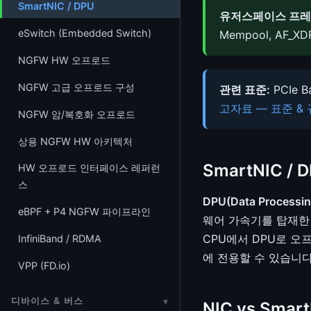
firewalld
NFS
Encapsulation)
페이지 회수 (vmscan)
SmartNIC / DPU
TPROXY 실습 랩
네트워크 디바이스 드라이버
Futex (Fast Userspace Mutex)
유저스페이스 프레
B-tree (lib/btree)
Device Mapper / LVM
ksmbd (SMB3 커널 서버)
(net_device)
L2TP
KSM (동일 페이지 병합)
eSwitch (Embedded Switch)
Mempool, AF_X
TC (Traffic Control)
Lock-free 자료구조
Maple Tree
dm-verity — Merkle Tree 블록
CephFS 커널 클라이언트
IP (IPv4/IPv6)
TUN/TAP
DAMON (데이터 접근 모니터)
NGFW HW 오프로드
패킷 분류 알고리즘
동시성 디버깅
검증
Sorting (lib/sort)
NTFS
ICMP
L3 Master Device (VRF)
스와핑 서브시스템
NGFW 고급 오프로드 구성
관련 표준:
PCIe B
RSEQ (Restartable Sequences)
dm-integrity — 블록 무결성 보호
LRU Cache
고자료 — 표준 &
SquashFS / EROFS
TCP
DSA Tagging
zswap (압축 스왑 캐시)
NGFW 암/복호화 오프로드
dm-crypt — 블록 암호화
objpool (Object Pool)
FAT (FAT12/16/32, VFAT)
UDP
Open vSwitch (OVS)
shmem / tmpfs
상용 NGFW HW 아키텍처
DRBD 분산 복제 블록 디바이스
Text Search
exFAT
SCTP
devlink
memfd (메모리 파일 디스크립터)
SmartNIC 
HW 오프로드 인터페이스 레퍼런
io_uring
스
plist (Priority-Sorted List)
네트워크 패킷 흐름 & 디버깅
HMM (이기종 메모리)
DPU(Data Processin
NAS HW 오프로드
eBPF + P4 NGFW 파이프라인
패킷 캡처 (tcpdump / libpcap)
CXL 메모리
웨어 가속기를 탑재한
CPU에서 DPU로 오
InfiniBand / RDMA
ethtool
에 전용할 수 있습니다
VPP (FD.io)
io_uring 네트워킹
PTP (IEEE 1588)
디바이스 & 버스
▾
NIC vs Smar