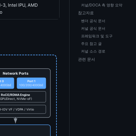
-3, Intel IPU, AMD
커널/DOCA 측 영향 요약
o
참고자료
벤더 공식 문서
커널 공식 문서
프레임워크 및 도구
주요 참고 글
커널 소스 경로
관련 문서
Network Ports
t 0
Port 1
/400GbE
100/200/400GbE
RoCE/RDMA Engine
(GPUDirect, NVMe-oF)
-IOV VF / VDPA / Virtio