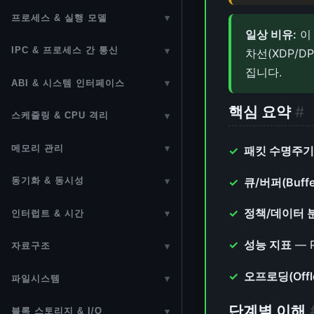
ACPI (Advanced Configuration
부팅 과정
어셈블리
정규표현식 (Regular Expression)
BusyBox
프로세스 & 실행 모델
▾
and Power Interface)
일상 비유:
이
RAM 디스크
GNU Assembler (as)
프로세스 관리
시퀀스 비교 알고리즘
Device Tree
IPC & 프로세스 간 통신
▾
차선(XDP/D
UEFI
ELF & GNU Binutils
커널 스레드 (Kernel Threads)
diff & patch
집니다.
IPC (Inter-Process
CPU 토폴로지
ABI & 시스템 인터페이스
▾
PXE 네트워크 부팅
Communication)
GNU Make
시그널 처리
코딩 스타일
CPU Hotplug
ABI (Application Binary
핵심 요약
#
스케줄링 & CPU 격리
▾
Secure Boot
현대 리눅스 IPC 메커니즘
빌드 시스템
컨텍스트 스위칭 (Context
Interface)
패치 제출
CPU 캐시
프로세스 스케줄러
Switching)
OpenBIOS
Unix Domain Socket
크로스 컴파일
메모리 관리
▾
패킷 수명주
시스템 콜 (System Call)
터미널 ANSI 이스케이프 코드
MSR 레지스터
CFS 스케줄러 상세
메모리 관리 개요
SysVinit (init.d)
Netlink
Rust 언어 기초~고급
시스템 콜 레퍼런스
큐/버퍼(Buff
동기화 & 동시성
▾
CPUID 명령어
EEVDF 스케줄러
MMU & TLB
systemd 가이드
D-Bus
Rust 커널 프로그래밍
동기화 기법
vDSO (Virtual Dynamic Shared
x86_64 명령어셋 (ISA)
정책/데이터 
인터럽트 & 시간
▾
sched_ext (BPF 확장 스케줄러)
Object)
페이지 할당자 (Buddy Allocator)
Spinlock
인터럽트 (Interrupts)
ARM64 명령어셋 (ISA)
성능 지표
— 
자료구조
▾
preempt_count & 선점 모델
슬랩 할당자 (SLUB)
Mutex
Softirq & Hardirq
RISC-V 명령어셋 (ISA)
Linked List
오프로딩(Offl
Real-Time Linux & PREEMPT_RT
파일시스템
▾
Folio (페이지 캐시 현대화)
Semaphore
Bottom Half 선택 가이드
MIPS 명령어셋 (ISA)
Bitmap
VFS (Virtual Filesystem Switch)
cpusets & CPU Isolation
단계별 이해
NUMA (Non-Uniform Memory
블록 스토리지 & I/O
▾
Reader-Writer Lock