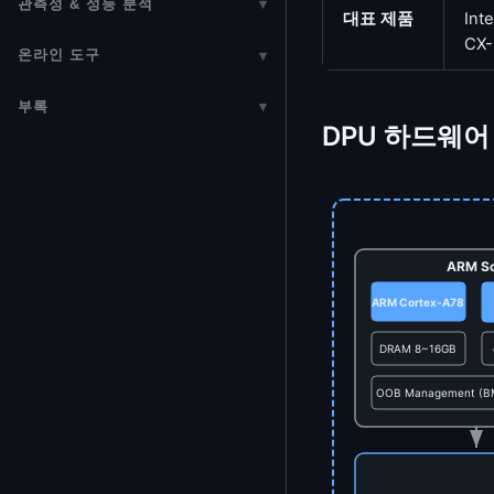
관측성 & 성능 분석
▾
Bubblewrap (bwrap)
Audit 서브시스템
대표 제품
Int
암호화 하드웨어 가속
DMA Engine
GDB 가이드
Common Clock 프레임워크
ftrace / Tracepoints
CX-
가상화 (KVM)
온라인 도구
▾
IMA / EVM (무결성 검증)
(CCF)
암호화 드라이버 구현 가이드
Scatter/Gather I/O
GDB 커널 디버깅
성능 최적화
Base64 인코더/디코더
QEMU 가이드
기밀 컴퓨팅 (Confidential
Reset Controller 프레임워크
부록
▾
암호화 알고리즘 내부 구조
Platform 드라이버
커널 API 레퍼런스
데이터베이스와 커널
Computing)
DPU 하드웨
URL 인코더/디코더
libvirt / KVM 관리
커널 역사
Watchdog
포스트 양자 보안 전환
MFD (Multi-Function Device)
커널 심볼
Intel PCM
ARM TrustZone & OP-TEE
Percent Encoding 변환기
VFIO & mdev
용어 요약
hwmon
OpenSSL
크래시 분석
perf 서브시스템
TPM 2.0 (Trusted Platform
HTML 엔티티 변환
virtio / vhost
참고자료
Industrial I/O (IIO)
하드웨어 난수 생성기 (hwrng /
Module)
KASAN (Kernel Address
RTLA / timerlat / osnoise
문자열 이스케이프
TRNG)
ARM S
저작권 & 라이선스
Sanitizer)
LED 서브시스템
공급망 보안
LTTng
ARM Cortex-A78
Unicode 도구
개인정보처리방침
KFENCE (Kernel Electric-Fence)
Backlight 서브시스템
LKRG (커널 런타임 가드)
JWT 인코더/디코더
DRAM 8~16GB
KMSAN (Kernel Memory
NVMEM 프레임워크
보안 취약점 사례
Sanitizer)
데이터 형식 변환기
OOB Management (BM
Regmap (레지스터 맵 추상화)
UBSAN (Undefined Behavior
Hex Dump 뷰어
Sanitizer)
정규식 테스터