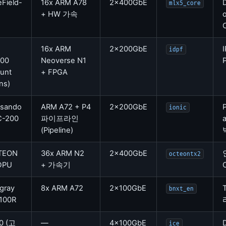
eField-
16x ARM A78
2x400GbE
mlx5_core
+ HW 가속
o
16x ARM
2x200GbE
I
idpf
00
Neoverse N1
unt
+ FPGA
ns)
sando
ARM A72 + P4
2x200GbE
ionic
C-200
파이프라인
(Pipeline)
TEON
36x ARM N2
2x400GbE
octeontx2
DPU
+ 가속기
ngray
8x ARM A72
2x100GbE
bnxt_en
100R
0 (고
—
4x100GbE
ice