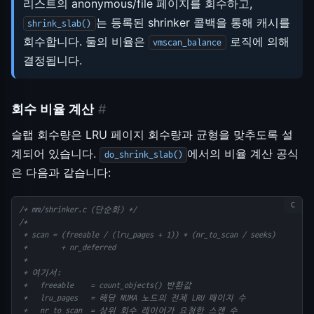
리스트의 anonymous/file 페이지를 회수하고,
는 등록된 shrinker 콜백을 통해 캐시를
shrink_slab()
회수합니다. 둘의 비율은
로직에 의해
vmscan_balance
결정됩니다.
회수 비율 계산
#
슬랩 회수량은 LRU 페이지 회수량과 균형을 맞추도록 설
계되어 있습니다.
에서의 비율 계산 공식
do_shrink_slab()
은 다음과 같습니다:
/* mm/shrinker.c (단순화) */
/*
 * scan = (freeable / (lru_pages + 1)) * (nr_to_scan / seeks)
 *        + nr_deferred
 *
 * 여기서:
 *   freeable    = count_objects() 반환값
 *   lru_pages   = 해당 NUMA 노드의 전체 LRU 페이지 수
 *   nr_to_scan  = 상위 회수 레이어가 요청한 스캔 수