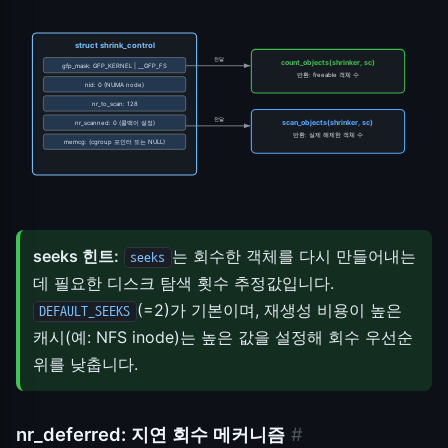
struct shrink_control
전달
count_objects(shrinker, sc)
gfp_mask: GFP_KERNEL | __GFP_FS
반환: freeable 객체 수
nid: 0 (NUMA node)
nr_to_scan: 128
전달
scan_objects(shrinker, sc)
nr_scanned: 0 (콜백이 설정)
반환: 실제 해제한 객체 수
memcg: (cgroup 포인터 또는 NULL)
seeks 힌트:
는 회수한 객체를 다시 만들어내는
seeks
데 필요한 디스크 탐색 횟수 추정값입니다.
(=2)가 기본이며, 재생성 비용이 높은
DEFAULT_SEEKS
캐시(예: NFS inode)는 높은 값을 설정해 회수 우선순
위를 낮춥니다.
nr_deferred: 지연 회수 메커니즘
#