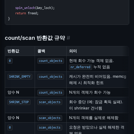
spin_unlock
(&my_lock);
return
 freed;
}
count/scan 반환값 규약
#
반환값
콜백
의미
현재 회수 가능 객체 없음.
0
count_objects
누적 없음
nr_deferred
캐시가 완전히 비어있음. memcg
SHRINK_EMPTY
count_objects
해제 시 최적화 힌트
양수 N
N개의 객체가 회수 가능
count_objects
회수 중단 (예: 잠금 획득 실패).
SHRINK_STOP
scan_objects
이 shrinker 건너뜀
양수 N
N개의 객체를 실제로 해제함
scan_objects
요청은 받았으나 실제 해제한 객
0
scan_objects
체 없음