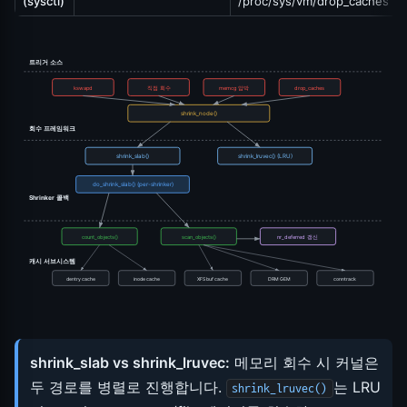
(sysctl)
/proc/sys/vm/drop_caches
트리거 소스
kswapd
직접 회수
memcg 압박
drop_caches
shrink_node()
회수 프레임워크
shrink_slab()
shrink_lruvec() (LRU)
do_shrink_slab() (per-shrinker)
Shrinker 콜백
count_objects()
scan_objects()
nr_deferred 갱신
캐시 서브시스템
dentry cache
inode cache
XFS buf cache
DRM GEM
conntrack
shrink_slab vs shrink_lruvec:
메모리 회수 시 커널은
두 경로를 병렬로 진행합니다.
는 LRU
shrink_lruvec()