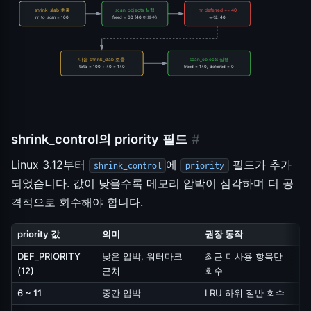
shrink_slab 호출
scan_objects 실행
nr_deferred += 40
nr_to_scan = 100
freed = 60 (40 미회수)
누적: 40
다음 shrink_slab 호출
scan_objects 실행
total = 100 + 40 = 140
freed = 140, deferred = 0
shrink_control의 priority 필드
#
Linux 3.12부터
에
필드가 추가
shrink_control
priority
되었습니다. 값이 낮을수록 메모리 압박이 심각하며 더 공
격적으로 회수해야 합니다.
priority 값
의미
권장 동작
DEF_PRIORITY
낮은 압박, 워터마크
최근 미사용 항목만
(12)
근처
회수
6 ~ 11
중간 압박
LRU 하위 절반 회수