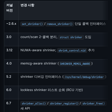
커널
변경 사항
버전
~2.6.x
/
단일 콜백 인터페이스
set_shrinker()
remove_shrinker()
3.0
count/scan 2-콜백 분리,
도입
struct shrinker
3.12
NUMA-aware shrinker,
추가
shrink_control.nid
4.0
memcg-aware shrinker (
)
SHRINKER_MEMCG_AWARE
5.2
shrinker 디버깅 인터페이스 (
)
/sys/kernel/debug/shrinker
6.0
lockless shrinker 리스트 순회 (RCU 기반)
K
6.7
/
/
shrinker_alloc()
shrinker_register()
shrinker_free()
새 API