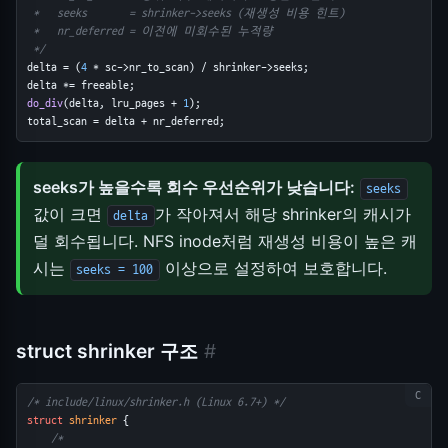
 *   seeks       = shrinker->seeks (재생성 비용 힌트)
 *   nr_deferred = 이전에 미회수된 누적량
 */
delta = (
4
 * sc->nr_to_scan) / shrinker->seeks;
delta *= freeable;
do_div
(delta, lru_pages + 
1
);
total_scan = delta + nr_deferred;
seeks가 높을수록 회수 우선순위가 낮습니다:
seeks
값이 크면
가 작아져서 해당 shrinker의 캐시가
delta
덜 회수됩니다. NFS inode처럼 재생성 비용이 높은 캐
시는
이상으로 설정하여 보호합니다.
seeks = 100
struct shrinker 구조
#
/* include/linux/shrinker.h (Linux 6.7+) */
struct
shrinker
 {
/*