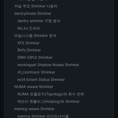
커널 주요 Shrinker 사용처
dentry/inode Shrinker
dentry shrinker 구현 분석
list_lru 인프라
파일시스템 Shrinker 분석
XFS Shrinker
Btrfs Shrinker
DRM (GPU) Shrinker
workingset Shadow Nodes Shrinker
nf_conntrack Shrinker
ext4 Extent Status Shrinker
NUMA-aware Shrinker
NUMA 토폴로지(Topology)와 회수 전략
메모리 핫플러그(Hotplug)와 Shrinker
memcg-aware Shrinker
memcg Shrinker 라이프사이클