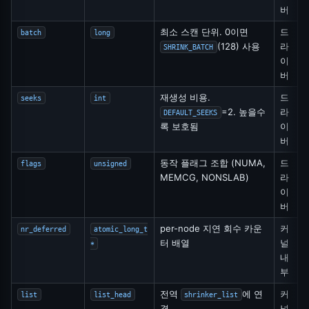
버
최소 스캔 단위. 0이면
드
batch
long
(128) 사용
라
SHRINK_BATCH
이
버
재생성 비용.
드
seeks
int
=2. 높을수
라
DEFAULT_SEEKS
록 보호됨
이
버
동작 플래그 조합 (NUMA,
드
flags
unsigned
MEMCG, NONSLAB)
라
이
버
per-node 지연 회수 카운
커
nr_deferred
atomic_long_t
터 배열
널
*
내
부
전역
에 연
커
list
list_head
shrinker_list
결
널