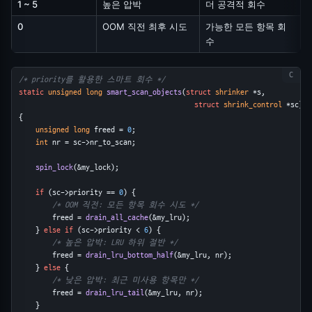
1 ~ 5
높은 압박
더 공격적 회수
0
OOM 직전 최후 시도
가능한 모든 항목 회
수
/* priority를 활용한 스마트 회수 */
static
unsigned long
smart_scan_objects
(
struct
shrinker
 *s,
struct
shrink_control
 *sc)
{
unsigned long
 freed = 
0
;
int
 nr = sc->nr_to_scan;
spin_lock
(&my_lock);
if
 (sc->priority == 
0
) {
/* OOM 직전: 모든 항목 회수 시도 */
        freed = 
drain_all_cache
(&my_lru);
    } 
else
if
 (sc->priority < 
6
) {
/* 높은 압박: LRU 하위 절반 */
        freed = 
drain_lru_bottom_half
(&my_lru, nr);
    } 
else
 {
/* 낮은 압박: 최근 미사용 항목만 */
        freed = 
drain_lru_tail
(&my_lru, nr);
    }