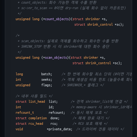
     * count_objects: 회수 가능한 객체 수를 반환
     * sc->nr_to_scan == 0이면 dry-run (실제 회수 없이 카운트만)
     */
unsigned long
 (*
count_objects
)(
struct
shrinker
 *s,
struct
shrink_control
 *sc);
/*
     * scan_objects: 실제로 객체를 회수하고 회수한 수를 반환
     * SHRINK_STOP 반환 시 이 shrinker에 대한 회수 중단
     */
unsigned long
 (*
scan_objects
)(
struct
shrinker
 *s,
struct
shrink_control
 *sc);
long
          batch;     
/* 한 번에 회수할 최소 단위 (0이면 기본값 1
int
           seeks;     
/* 객체 재생성 비용 힌트 (높을수록 회수 우
unsigned
      flags;     
/* SHRINKER_* 플래그 */
/* 내부 사용 필드 */
struct
list_head
  list;       
/* 전역 shrinker_list에 연결 */
int
               id;         
/* memcg-aware 시 shrinker_idr에서
refcount_t
        refcount;   
/* 동시 해제 보호 */
struct
completion
  done;       
/* 해제 완료 대기 */
struct
rcu_head
    rcu;        
/* RCU 보호 해제 */
void
             *private_data;  
/* 드라이버 전용 데이터 */