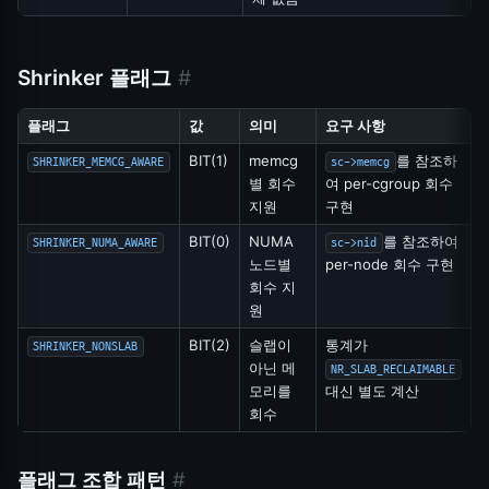
Shrinker 플래그
#
플래그
값
의미
요구 사항
BIT(1)
memcg
를 참조하
SHRINKER_MEMCG_AWARE
sc->memcg
별 회수
여 per-cgroup 회수
지원
구현
BIT(0)
NUMA
를 참조하여
SHRINKER_NUMA_AWARE
sc->nid
노드별
per-node 회수 구현
회수 지
원
BIT(2)
슬랩이
통계가
SHRINKER_NONSLAB
아닌 메
NR_SLAB_RECLAIMABLE
모리를
대신 별도 계산
회수
플래그 조합 패턴
#