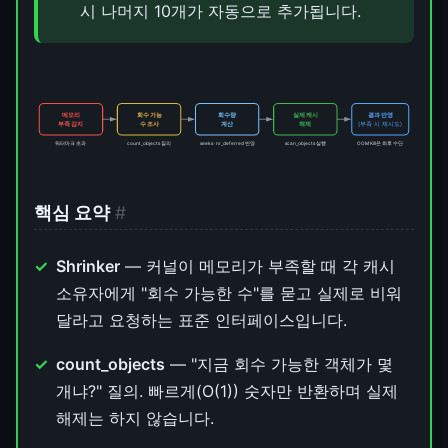
시 나머지 10개가 자동으로 추가됩니다.
메모리
회수 가능
회수량
실제 캐시
결과 반영
부족 감지
수 조사
계산
해제
(부족 시 재시도)
워터마크 초과
count_objects 질의
seeks · nr_deferred 반영
scan_objects 실행
OOM Kill은 최후 수단
핵심 요약
#
Shrinker
— 커널이 메모리가 부족할 때 각 캐시
소유자에게 "회수 가능한 수"를 묻고 실제로 비워
달라고 요청하는 표준 인터페이스입니다.
count_objects
— "지금 회수 가능한 객체가 몇
개냐?" 질의. 빠르게(O(1)) 숫자만 반환하며 실제
해제는 하지 않습니다.