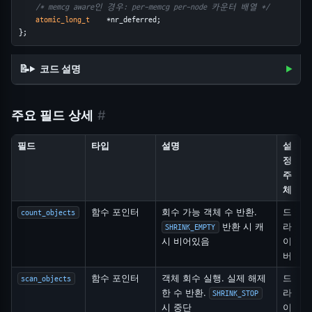
/* memcg aware인 경우: per-memcg per-node 카운터 배열 */
atomic_long_t
    *nr_deferred;
};
코드 설명
주요 필드 상세
#
필드
타입
설명
설
정
주
체
함수 포인터
회수 가능 객체 수 반환.
드
count_objects
반환 시 캐
라
SHRINK_EMPTY
시 비어있음
이
버
함수 포인터
객체 회수 실행. 실제 해제
드
scan_objects
한 수 반환.
라
SHRINK_STOP
시 중단
이