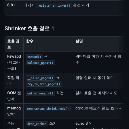
6.8+
레거시
완전 제거
register_shrinker()
Shrinker 호출 경로
#
호출 경
함수
설명
로
kswapd
→
워터마크 이하 시 주기적 회
kswapd()
(백그라
수
balance_pgdat()
운드)
직접 회
→
할당 실패 시 동기 회수
__alloc_pages()
수
try_to_free_pages()
OOM 전
직전
킬러 호출 전 마지막 시도
out_of_memory()
단계
memcg
cgroup 메모리 한도 초과 시
mem_cgroup_shrink_node()
압박
수동
쓰기
echo 3 >
drop_caches