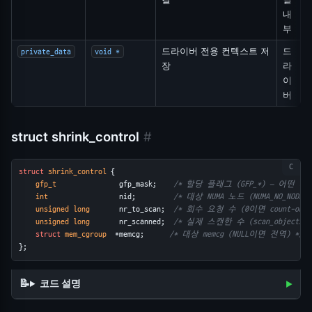
내
부
드라이버 전용 컨텍스트 저
드
private_data
void *
장
라
이
버
struct shrink_control
#
struct
shrink_control
 {
gfp_t
               gfp_mask;    
/* 할당 플래그 (GFP_*) — 어떤 
int
                 nid;         
/* 대상 NUMA 노드 (NUMA_NO_NODE
unsigned long
       nr_to_scan;  
/* 회수 요청 수 (0이면 count-only
unsigned long
       nr_scanned;  
/* 실제 스캔한 수 (scan_objects가
struct
mem_cgroup
  *memcg;      
/* 대상 memcg (NULL이면 전역) */
};
코드 설명