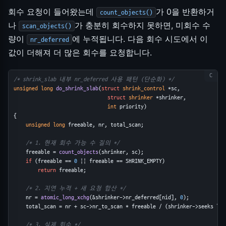
회수 요청이 들어왔는데
가 0을 반환하거
count_objects()
나
가 충분히 회수하지 못하면, 미회수 수
scan_objects()
량이
에 누적됩니다. 다음 회수 시도에서 이
nr_deferred
값이 더해져 더 많은 회수를 요청합니다.
/* shrink_slab 내부 nr_deferred 사용 패턴 (단순화) */
unsigned long
do_shrink_slab
(
struct
shrink_control
 *sc,
struct
shrinker
 *shrinker,
int
 priority)
{
unsigned long
 freeable, nr, total_scan;
/* 1. 현재 회수 가능 수 질의 */
    freeable = 
count_objects
(shrinker, sc);
if
 (freeable == 
0
 || freeable == SHRINK_EMPTY)
return
 freeable;
/* 2. 지연 누적 + 새 요청 합산 */
    nr = 
atomic_long_xchg
(&shrinker->nr_deferred[nid], 
0
);
    total_scan = nr + sc->nr_to_scan * freeable / (shrinker->seeks ?: 
/* 3. 실제 회수 */