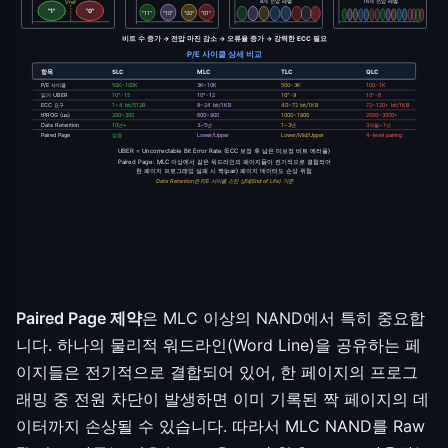
8개 전압 레벨
16개 전압 레벨
Vref
"1"
"0"
"11"
"10"
"00"
"01"
비트 수 증가 → 전압 마진 감소 → 오류율 증가 → 강력한 ECC 필요
P/E 사이클 상세 비교
항목
SLC
MLC
TLC
QLC
P/E 사이클
50K~100K
3K~10K
500~3K
100~1K
읽기 UBER
10^-15
10^-12
10^-9
10^-6
ECC 요구
1~4 bit/512B
8~24 bit/1KB
40~72 bit/1KB
72~120+ bit/1KB
tPROG (us)
200~300
600~900
1000~1800
2000~3000+
Data Retention
10년+
3~5년
1~3년
3개월~1년
Paired Page
없음
Lower/Upper
Lower/Mid/Upper
4-level pairing
UBER = Uncorrectable Bit Error Rate (ECC 보정 후 남은 미보정 비트 에러율)
Paired Page: MLC 이상에서 같은 워드라인의 페이지들이 전기적으로 결합되어
한 페이지 프로그래밍 실패 시 짝(pair) 페이지 데이터도 손상 위험
Data Retention은 P/E 사이클 소진 상태(End of Life) 기준
Paired Page 제약
은 MLC 이상의 NAND에서 특히 중요합
니다. 하나의 물리적 워드라인(Word Line)을 공유하는 페
이지들은 전기적으로 결합되어 있어, 한 페이지의 프로그
래밍 중 전원 차단이 발생하면 이미 기록된 짝 페이지의 데
이터까지 손상될 수 있습니다. 따라서 MLC NAND를 Raw