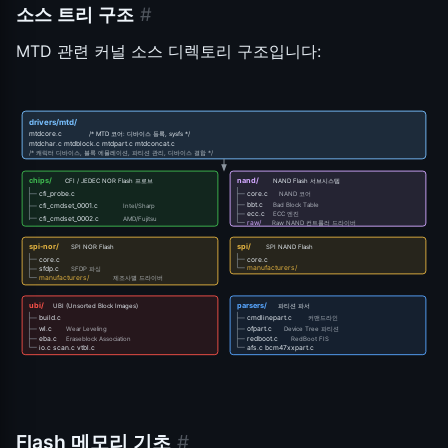
소스 트리 구조
#
MTD 관련 커널 소스 디렉토리 구조입니다:
drivers/mtd/
mtdcore.c
/* MTD 코어: 디바이스 등록, sysfs */
mtdchar.c mtdblock.c mtdpart.c mtdconcat.c
/* 캐릭터 디바이스, 블록 에뮬레이션, 파티션 관리, 디바이스 결합 */
chips/
nand/
CFI / JEDEC NOR Flash 프로브
NAND Flash 서브시스템
cfi_probe.c
core.c
NAND 코어
bbt.c
Bad Block Table
cfi_cmdset_0001.c
Intel/Sharp
ecc.c
ECC 엔진
cfi_cmdset_0002.c
AMD/Fujitsu
raw/
Raw NAND 컨트롤러 드라이버
spi-nor/
spi/
SPI NOR Flash
SPI NAND Flash
core.c
core.c
manufacturers/
sfdp.c
SFDP 파싱
manufacturers/
제조사별 드라이버
ubi/
parsers/
UBI (Unsorted Block Images)
파티션 파서
build.c
cmdlinepart.c
커맨드라인
wl.c
ofpart.c
Wear Leveling
Device Tree 파티션
eba.c
redboot.c
Eraseblock Association
RedBoot FIS
io.c scan.c vtbl.c
afs.c bcm47xxpart.c
Flash 메모리 기초
#