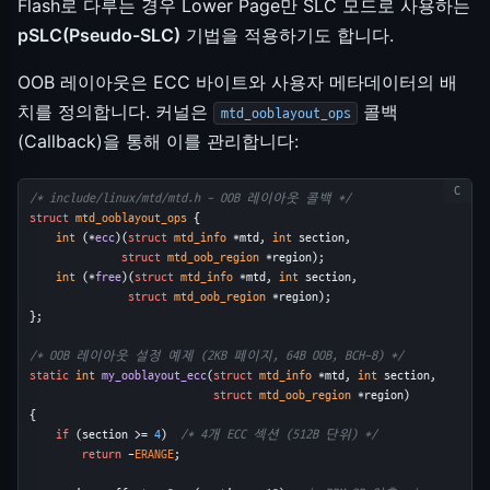
Flash로 다루는 경우 Lower Page만 SLC 모드로 사용하는
pSLC(Pseudo-SLC)
기법을 적용하기도 합니다.
OOB 레이아웃은 ECC 바이트와 사용자 메타데이터의 배
치를 정의합니다. 커널은
콜백
mtd_ooblayout_ops
(Callback)을 통해 이를 관리합니다:
/* include/linux/mtd/mtd.h - OOB 레이아웃 콜백 */
struct
mtd_ooblayout_ops
 {
int
 (*
ecc
)(
struct
mtd_info
 *mtd, 
int
 section,
struct
mtd_oob_region
 *region);
int
 (*
free
)(
struct
mtd_info
 *mtd, 
int
 section,
struct
mtd_oob_region
 *region);
};
/* OOB 레이아웃 설정 예제 (2KB 페이지, 64B OOB, BCH-8) */
static
int
my_ooblayout_ecc
(
struct
mtd_info
 *mtd, 
int
 section,
struct
mtd_oob_region
 *region)
{
if
 (section >= 
4
)  
/* 4개 ECC 섹션 (512B 단위) */
return
 -
ERANGE
;