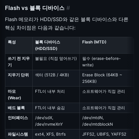
Flash vs 블록 디바이스
#
Flash 메모리가 HDD/SSD와 같은 블록 디바이스와 다른
핵심 차이점은 다음과 같습니다:
특성
블록 디바이스
Flash (MTD)
(HDD/SSD)
쓰기 전 지우
불필요 (직접 덮어쓰기)
필수 (erase-before-
기
write)
지우기 단위
섹터 (512B / 4KB)
Erase Block (64KB ~
256KB)
마모
FTL이 내부 처리
소프트웨어가 직접 관리
(Wear)
배드 블록
FTL이 내부 숨김
소프트웨어가 직접 관리
인터페이스
/dev/sdX,
/dev/mtdN,
/dev/nvmeXnY
/dev/mtdblockN
파일시스템
ext4, XFS, Btrfs
JFFS2, UBIFS, YAFFS2