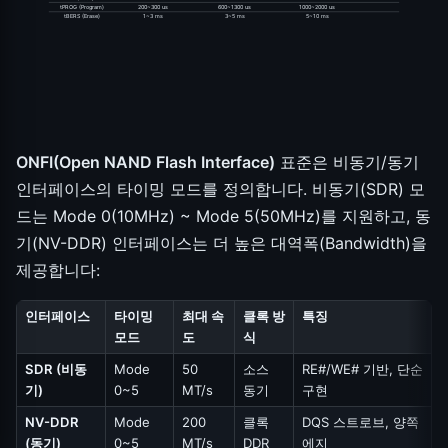
tPROG (Program)
200~300 us
600~1300 us
1000~2000 us
tBERS (Erase)
1~3 ms
3~5 ms
5~10 ms
ONFI(Open NAND Flash Interface)
표준은 비동기/동기
인터페이스의 타이밍 모드를 정의합니다. 비동기(SDR) 모
드는 Mode 0(10MHz) ~ Mode 5(50MHz)를 지원하고, 동
기(NV-DDR) 인터페이스는 더 높은 대역폭(Bandwidth)을
제공합니다:
인터페이스
타이밍
최대 속
클록 방
특징
모드
도
식
SDR (비동
Mode
50
소스
RE#/WE# 기반, 단순
기)
0~5
MT/s
동기
구현
NV-DDR
Mode
200
클록
DQS 스트로브, 양쪽
(동기)
0~5
MT/s
DDR
에지