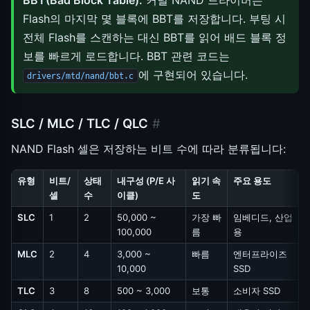
Flash의 마지막 몇 블록에 BBT를 저장합니다. 부팅 시
전체 Flash를 스캔하는 대신 BBT를 읽어 배드 블록 정
보를 빠르게 로드합니다. BBT 관련 코드는
에 구현되어 있습니다.
drivers/mtd/nand/bbt.c
SLC / MLC / TLC / QLC
#
NAND Flash 셀은 저장하는 비트 수에 따라 분류됩니다:
유형
비트/
상태
내구성 (P/E 사
읽기 속
주요 용도
셀
수
이클)
도
SLC
1
2
50,000 ~
가장 빠
임베디드, 산업
100,000
름
용
MLC
2
4
3,000 ~
빠름
엔터프라이즈
10,000
SSD
TLC
3
8
500 ~ 3,000
보통
소비자 SSD