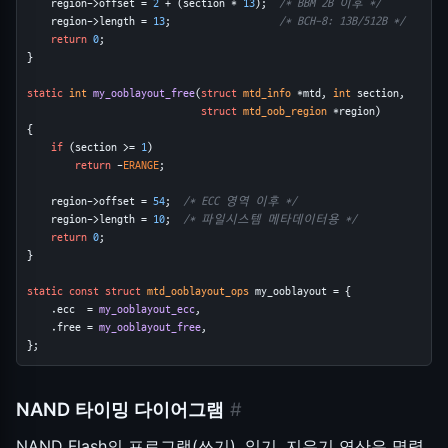
    region->offset = 
2
 + (section * 
13
);  
/* BBM 2B 이후 */
    region->length = 
13
;                  
/* BCH-8: 13B/512B */
return
0
;
}
static
int
my_ooblayout_free
(
struct
mtd_info
 *mtd, 
int
 section,
struct
mtd_oob_region
 *region)
{
if
 (section >= 
1
)
return
 -
ERANGE
;
    region->offset = 
54
;  
/* ECC 영역 이후 */
    region->length = 
10
;  
/* 파일시스템 메타데이터용 */
return
0
;
}
static
const
struct
mtd_ooblayout_ops
 my_ooblayout = {
    .ecc  = 
my_ooblayout_ecc
,
    .free = 
my_ooblayout_free
,
};
NAND 타이밍 다이어그램
#
NAND Flash의 프로그램(쓰기), 읽기, 지우기 연산은 명령