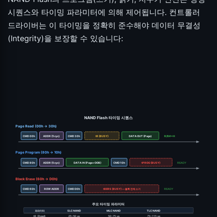
시퀀스와 타이밍 파라미터에 의해 제어됩니다. 컨트롤러
드라이버는 이 타이밍을 정확히 준수해야 데이터 무결성
(Integrity)을 보장할 수 있습니다:
NAND Flash 타이밍 시퀀스
Page Read (00h → 30h)
CMD 00h
ADDR (5cyc)
CMD 30h
tR (BUSY)
DATA OUT (Page)
R/B#=H
Page Program (80h → 10h)
CMD 80h
ADDR (5cyc)
DATA IN (Page+OOB)
CMD 10h
tPROG (BUSY)
READY
Block Erase (60h → D0h)
CMD 60h
ROW ADDR
CMD D0h
tBERS (BUSY) — 블록 전체 소거
READY
주요 타이밍 파라미터
파라미터
SLC NAND
MLC NAND
TLC NAND
tR (Read)
25~50 us
50~75 us
75~115 us