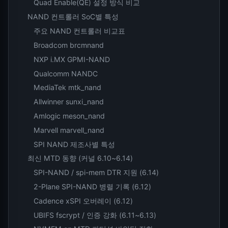
Quad Enable(QE) 설정 방식 비교
NAND 컨트롤러 SoC별 특성
주요 NAND 컨트롤러 비교표
Broadcom brcmnand
NXP i.MX GPMI-NAND
Qualcomm NANDC
MediaTek mtk_nand
Allwinner sunxi_nand
Amlogic meson_nand
Marvell marvell_nand
SPI NAND 제조사별 특성
최신 MTD 동향 (커널 6.10~6.14)
SPI-NAND / spi-mem DTR 지원 (6.14)
2-Plane SPI-NAND 병렬 기록 (6.12)
Cadence xSPI 오버레이 (6.12)
UBIFS fscrypt / 인증 강화 (6.11~6.13)