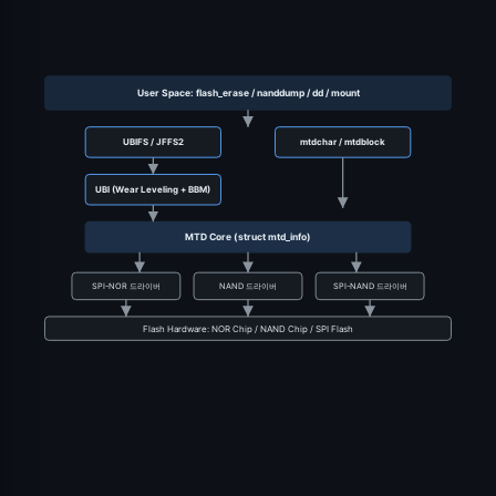
User Space: flash_erase / nanddump / dd / mount
UBIFS / JFFS2
mtdchar / mtdblock
UBI (Wear Leveling + BBM)
MTD Core (struct mtd_info)
SPI-NOR 드라이버
NAND 드라이버
SPI-NAND 드라이버
Flash Hardware: NOR Chip / NAND Chip / SPI Flash