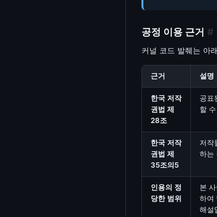
ELF / 커널 모듈(.ko) 분석기
PEM/DER/X.509 분석기
공정 이용 근거
#
Device Tree (DTS/DTB) 분석기
커널 코드 발췌는 아
Kernel .config 분석기
IP/서브넷 계산기
근거
설명
대역폭 계산기
한국 저작
공표
권법 제
할 수
MAC 주소 OUI 조회
28조
PCAP 분석기
한국 저작
저작
UUID/GUID 생성기
권법 제
하는 
35조의5
비밀번호/토큰 생성기
인용의 정
본 사
WYSIWYG 편집기
당한 범위
하여 
해설