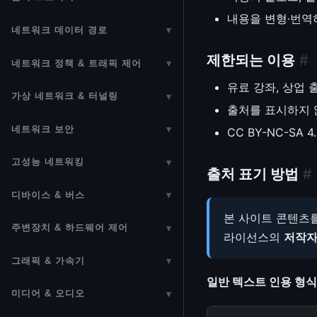
Tasklet
SIMD 명령과 커널 개발
sbitmap (Scalable Bitmap)
Access)
inode 구조
내용을 변형·번역
디스크 파티션
Seqlock
네트워크 데이터 경로
▾
Workqueue (CMWQ)
Android 커널
kfifo
vmalloc (가상 연속 메모리)
Page Cache
Block I/O
네트워크 스택 개요
Wait Queue
제한되는 이용
#
Threaded IRQ
네트워크 정책 & 트래픽 제어
▾
Ring Buffer (ftrace)
CMA (연속 메모리 할당자)
ext4
Direct I/O & Buffered I/O
MAC 주소
Completion
유료 강좌, 상업 
라우팅 (Routing Subsystem)
타이머 (Timers)
Min-Heap
VMA / mmap
가상 네트워크 & 터널링
▾
Btrfs
Readahead & Prefetch
출처를 표시하지 
이더넷 (Ethernet)
RT Mutex
NAT (Network Address
ktime / Clock
802.1Q VLAN
Hash Table
Huge Pages
XFS
네트워크 보안
▾
SCSI / iSCSI
CC BY-NC-S
Translation)
이더넷 PHY (Physical Layer)
Wait/Wound Mutex
IRQ 도메인
Linux Bridge
Radix Tree
mprotect (메모리 보호)
네트워크 공격 방어
F2FS
SATA / AHCI
Netfilter
고성능 네트워킹
▾
이더넷 PHY 드라이버 개발
Lockdep
APIC (Advanced Programmable
출처 표기 방법
#
VXLAN / GENEVE 오버레이
Generic Radix Tree
Shrinker
IPSec & xfrm
JFFS2
BPF / eBPF / XDP
eMMC / MMC 서브시스템
conntrack 헬퍼 (ALG)
Interrupt Controller)
Wireless
Atomic 연산
디바이스 & 버스
▾
Bonding / Team — NIC 이중화
XArray
메모리 Cgroup
WireGuard
procfs / sysfs / debugfs
eBPF 프레임워크
UFS (Universal Flash Storage)
Netfilter Flowtable
IPI (Inter-Processor Interrupt)
본 사이트 콘텐츠를 
디바이스 드라이버
Bluetooth
kref / refcount_t
주변장치 & 하드웨어 제어
▾
MACVLAN / IPVLAN / veth /
IDR / IDA (ID Allocator)
OOM 킬러 (Out-Of-Memory
kTLS
seq_file 인터페이스
라이선스의
저작자
XDP (Express Data Path)
MTD (Flash)
NFQUEUE & DPI
NMI (Non-Maskable Interrupt)
커널 오브젝트 (kobject)
sk_buff
TUN/TAP
Per-CPU 변수
Killer)
USB
LC-Trie (FIB Trie)
그래픽 & 가속기
▾
eBPF 보안 정책
FUSE (Filesystem in Userspace)
AF_XDP
NVMe (Non-Volatile Memory
IPVS 로드밸런싱
MCE (Machine Check
캐릭터 디바이스 (Character
NAPI (New API)
네트워크 네임스페이스
메모리 배리어
메모리 컴팩션 (Memory
I2C / SMBus / I3C
일반 텍스트 인용 형식 
GPU (DRM/KMS)
Red-Black Tree
Express)
Exception)
MACsec (IEEE 802.1AE)
Device)
OverlayFS
Compaction)
미디어 & 오디오
▾
DPDK
TPROXY (투명 프록시)
GSO / GRO 네트워크 오프로드
GRE (Generic Routing
RCU (Read-Copy-Update)
SPI / QSPI
GPU DRM/KMS 디스플레이
Interval Tree
LIO 타겟 프레임워크
Notifier Chain