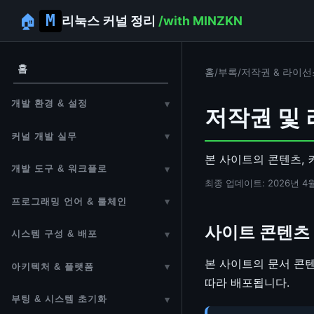
🏠
리눅스 커널 정리
/with MINZKN
홈
홈
/
부록
/
저작권 & 라이선
개발 환경 & 설정
▾
저작권 및 라이
개발 환경 설정
커널 개발 실무
▾
에디터 설정
본 사이트의 콘텐츠, 
첫 번째 모듈 만들기
개발 도구 & 워크플로
▾
원격 개발 환경
최종 업데이트: 2026년 4
커널 모듈
개발 도구
프로그래밍 언어 & 툴체인
▾
디버그 설정 옵션
커널 개발 주의사항
소스 코드 읽기
C 언어 & 커널 C 관용어
사이트 콘텐츠
시스템 구성 & 배포
▾
Vim 에디터
POSIX (Portable Operating
Linux From Scratch (LFS)
본 사이트의 문서 콘텐츠
아키텍처 & 플랫폼
▾
System Interface)
Git
따라 배포됩니다.
임베디드 빌드 시스템 (OpenWrt /
커널 아키텍처
GCC 가이드
부팅 & 시스템 초기화
▾
Bash 셸 스크립팅
Buildroot / Yocto)