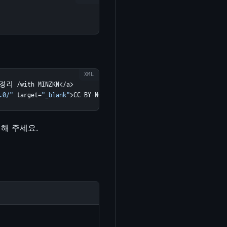
 /with MINZKN</a>

.0/"
 target=
"_blank"
>CC BY-NC-SA 4.0</a>)</p>
기해 주세요.