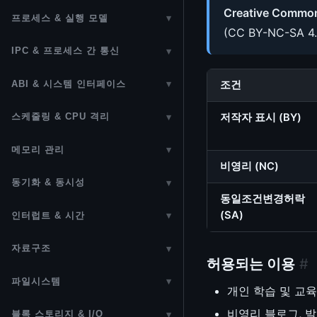
ACPI (Advanced Configuration
부팅 과정
어셈블리
Creative Commons
정규표현식 (Regular Expression)
BusyBox
프로세스 & 실행 모델
▾
and Power Interface)
(CC BY-NC-SA 4
RAM 디스크
GNU Assembler (as)
프로세스 관리
시퀀스 비교 알고리즘
Device Tree
IPC & 프로세스 간 통신
▾
UEFI
ELF & GNU Binutils
커널 스레드 (Kernel Threads)
diff & patch
IPC (Inter-Process
CPU 토폴로지
조건
ABI & 시스템 인터페이스
▾
PXE 네트워크 부팅
Communication)
GNU Make
시그널 처리
코딩 스타일
CPU Hotplug
ABI (Application Binary
저작자 표시 (BY)
스케줄링 & CPU 격리
▾
Secure Boot
현대 리눅스 IPC 메커니즘
빌드 시스템
컨텍스트 스위칭 (Context
Interface)
패치 제출
CPU 캐시
프로세스 스케줄러
Switching)
OpenBIOS
Unix Domain Socket
크로스 컴파일
메모리 관리
▾
시스템 콜 (System Call)
터미널 ANSI 이스케이프 코드
MSR 레지스터
비영리 (NC)
CFS 스케줄러 상세
메모리 관리 개요
SysVinit (init.d)
Netlink
Rust 언어 기초~고급
시스템 콜 레퍼런스
동기화 & 동시성
▾
CPUID 명령어
EEVDF 스케줄러
동일조건변경허락
MMU & TLB
systemd 가이드
D-Bus
Rust 커널 프로그래밍
동기화 기법
vDSO (Virtual Dynamic Shared
x86_64 명령어셋 (ISA)
(SA)
인터럽트 & 시간
▾
sched_ext (BPF 확장 스케줄러)
Object)
페이지 할당자 (Buddy Allocator)
Spinlock
인터럽트 (Interrupts)
ARM64 명령어셋 (ISA)
자료구조
▾
preempt_count & 선점 모델
슬랩 할당자 (SLUB)
허용되는 이용
#
Mutex
Softirq & Hardirq
RISC-V 명령어셋 (ISA)
Linked List
Real-Time Linux & PREEMPT_RT
파일시스템
▾
Folio (페이지 캐시 현대화)
Semaphore
개인 학습 및 교육
Bottom Half 선택 가이드
MIPS 명령어셋 (ISA)
Bitmap
VFS (Virtual Filesystem Switch)
cpusets & CPU Isolation
NUMA (Non-Uniform Memory
비영리 블로그, 발
블록 스토리지 & I/O
▾
Reader-Writer Lock