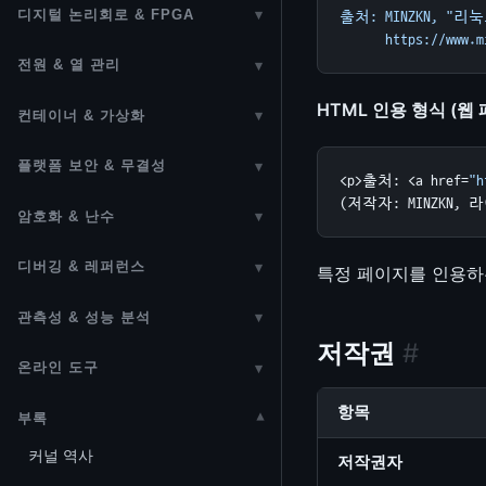
V4L2 (Video4Linux2)
firewalld
ioctl
NFS
Encapsulation)
페이지 회수 (vmscan)
SmartNIC / DPU
TPROXY 실습 랩
디지털 논리회로 & FPGA
▾
출처: MINZKN, "리눅
네트워크 디바이스 드라이버
Futex (Fast Userspace Mutex)
GPIO / pinctrl
GPU 메모리 관리 및 스케줄러
B-tree (lib/btree)
Device Mapper / LVM
      https://www.m
ALSA
Auxiliary Bus (보조 버스)
ksmbd (SMB3 커널 서버)
(net_device)
L2TP
KSM (동일 페이지 병합)
디지털 논리회로
eSwitch (Embedded Switch)
TC (Traffic Control)
Lock-free 자료구조
전원 & 열 관리
▾
CAN Bus
GPU 컴퓨팅 (GPGPU)
Maple Tree
dm-verity — Merkle Tree 블록
ASoC & DAPM
PCI / PCIe
CephFS 커널 클라이언트
IP (IPv4/IPv6)
TUN/TAP
DAMON (데이터 접근 모니터)
HDL (Hardware Description
NGFW HW 오프로드
패킷 분류 알고리즘
전원 관리 개요
동시성 디버깅
검증
HTML 인용 형식 (웹 
Serial / TTY
컨테이너 & 가상화
▾
프레임버퍼 (fbdev)
Language)
Sorting (lib/sort)
SR-IOV
NTFS
ICMP
L3 Master Device (VRF)
스와핑 서브시스템
NGFW 고급 오프로드 구성
CPUFreq
RSEQ (Restartable Sequences)
dm-integrity — 블록 무결성 보호
네임스페이스
Input 서브시스템
drm_sched (GPU 스케줄러)
FPGA (Field-Programmable
LRU Cache
플랫폼 보안 & 무결성
▾
NTB (Non-Transparent Bridge)
SquashFS / EROFS
TCP
DSA Tagging
zswap (압축 스왑 캐시)
NGFW 암/복호화 오프로드
<p>출처: <a href=
"h
CPUIdle
Gate Array)
dm-crypt — 블록 암호화
cgroups
PWM
커널 보안
NPU
objpool (Object Pool)
(저작자: MINZKN, 라
Google TPU
FAT (FAT12/16/32, VFAT)
UDP
Open vSwitch (OVS)
shmem / tmpfs
암호화 & 난수
▾
상용 NGFW HW 아키텍처
열 관리 (Thermal Management)
Linux 커널 FPGA 프레임워크
DRBD 분산 복제 블록 디바이스
Linux Containers & Docker
Regulator 프레임워크
LSM / Seccomp
ROCm / HIP
Text Search
키링 (Key Retention Service)
DMA
exFAT
SCTP
devlink
memfd (메모리 파일 디스크립터)
HW 오프로드 인터페이스 레퍼런
디버깅 & 레퍼런스
▾
RAPL & powercap
특정 페이지를 인용하는
io_uring
Time Namespaces
Power Supply / Battery /
커널 하드닝
스
plist (Priority-Sorted List)
암호화 프레임워크 (Crypto API)
IOMMU
네트워크 패킷 흐름 & 디버깅
HMM (이기종 메모리)
디버깅 & 트러블슈팅
Charger
NAS HW 오프로드
관측성 & 성능 분석
▾
Bubblewrap (bwrap)
Audit 서브시스템
eBPF + P4 NGFW 파이프라인
암호화 하드웨어 가속
DMA Engine
패킷 캡처 (tcpdump / libpcap)
CXL 메모리
GDB 가이드
저작권
#
Common Clock 프레임워크
ftrace / Tracepoints
가상화 (KVM)
온라인 도구
▾
IMA / EVM (무결성 검증)
InfiniBand / RDMA
(CCF)
암호화 드라이버 구현 가이드
Scatter/Gather I/O
ethtool
GDB 커널 디버깅
성능 최적화
Base64 인코더/디코더
QEMU 가이드
항목
기밀 컴퓨팅 (Confidential
VPP (FD.io)
Reset Controller 프레임워크
부록
▾
암호화 알고리즘 내부 구조
Platform 드라이버
io_uring 네트워킹
커널 API 레퍼런스
데이터베이스와 커널
Computing)
URL 인코더/디코더
libvirt / KVM 관리
커널 역사
Watchdog
저작권자
포스트 양자 보안 전환
MFD (Multi-Function Device)
PTP (IEEE 1588)
커널 심볼
Intel PCM
ARM TrustZone & OP-TEE