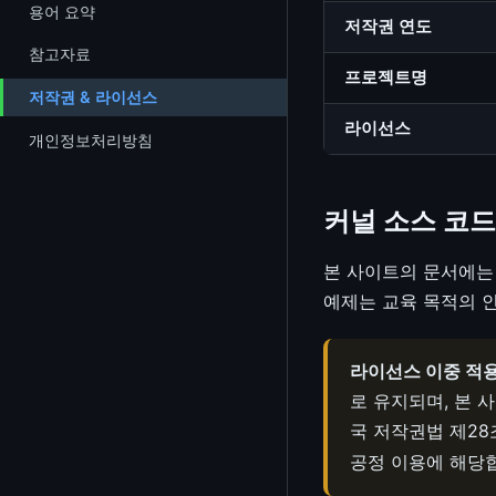
Percent Encoding 변환기
VFIO & mdev
용어 요약
hwmon
OpenSSL
하드웨어 타임스탬핑
저작권 연도
크래시 분석
perf 서브시스템
TPM 2.0 (Trusted Platform
HTML 엔티티 변환
virtio / vhost
참고자료
Industrial I/O (IIO)
하드웨어 난수 생성기 (hwrng /
Module)
KASAN (Kernel Address
프로젝트명
RTLA / timerlat / osnoise
문자열 이스케이프
TRNG)
저작권 & 라이선스
Sanitizer)
LED 서브시스템
공급망 보안
LTTng
라이선스
Unicode 도구
개인정보처리방침
KFENCE (Kernel Electric-Fence)
Backlight 서브시스템
LKRG (커널 런타임 가드)
JWT 인코더/디코더
KMSAN (Kernel Memory
NVMEM 프레임워크
보안 취약점 사례
Sanitizer)
커널 소스 코드
데이터 형식 변환기
Regmap (레지스터 맵 추상화)
UBSAN (Undefined Behavior
Hex Dump 뷰어
본 사이트의 문서에
Sanitizer)
예제는 교육 목적의 
정규식 테스터
KCSAN (Kernel Concurrency
Calltrace 분석기
Sanitizer)
라이선스 이중 적용
/proc 분석기
Livepatch
로 유지되며, 본 사
국 저작권법 제28
텍스트 Diff 비교
공정 이용에 해당합
텍스트 유틸리티