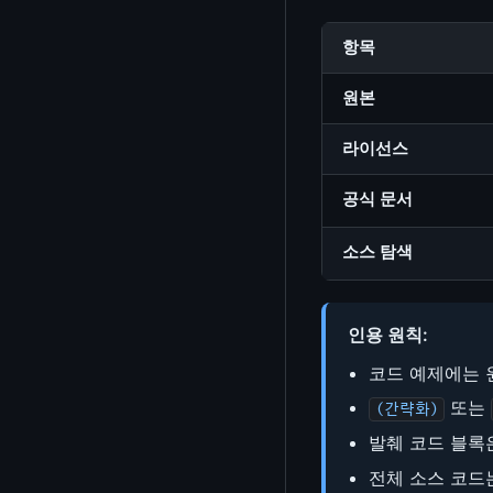
계산기
항목
체크섬/해시 계산기
원본
부동소수점 형식 시각화
라이선스
단위 변환기
타임스탬프 변환기
공식 문서
색상 변환기
소스 탐색
chmod 계산기
Cron 표현식 파서
인용 원칙:
errno / Signal 조회
코드 예제에는 
또는
ioctl 번호 디코더
(간략화)
발췌 코드 블록은
CPU Mask / IRQ Affinity 계산기
전체 소스 코드