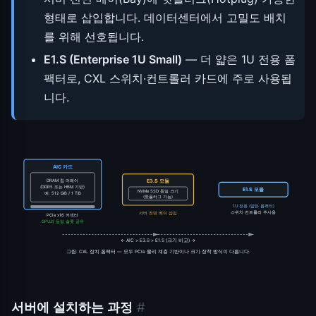
형태로 삽입합니다. 데이터센터에서 고밀도 배치
를 위해 선호됩니다.
E1.S (Enterprise 1U Small)
— 더 얇은 1U 전용 폼
팩터로, CXL 스위치·컨트롤러 카드에 주로 사용됩
니다.
AIC 카드
DRAM 칩 어레이
E3.S 모듈
(DDR5 또는 HBM 기반)
E1.S 모듈
NVMe SSD 동일 크기
예: 512 GiB / 1 TiB
(핫플러그 가능)
1U 전용 (얇은 폼팩터)
스위치·컨트롤러 주사용
서버 전면 베이 삽입
PCIe x16 커넥터
GPU와 동일 슬롯 공유
← AIC > E3.S > E1.S (크기 비교) →
그림: CXL 장치 폼팩터 — 모두 PCIe 물리 계층 기반이나 크기·장착 방식이 다릅니다.
서버에 설치하는 과정
#