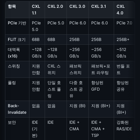
항목
CXL
CXL 2.0
CXL 3.0
CXL 3.1
CXL
1.1
4.0
PCIe 기반
PCIe
PCIe 5.0
PCIe 6.0
PCIe 6.0
PCIe 7.0
5.0
FLIT 크기
68B
68B
256B
256B
256B+
대역폭
~128
~128
~256
~256
~512
(x16)
GB/s
GB/s
GB/s
GB/s
GB/s
스위칭
지원
CXL 스
패브릭
패브릭+포
번들 포
안함
위치
스위치
트 라우팅
트
풀링
지원
단일 호
다중 호
향상된
향상된
안함
스트 풀
스트 공
GFD
공유
링
유
Back-
없음
없음
지원 (BI)
지원 (BI+)
지원
Invalidate
(BI+)
보안
IDE
IDE
IDE +
IDE +
강화된
(기
CMA
CMA +
RAS/IDE
본)
TSP