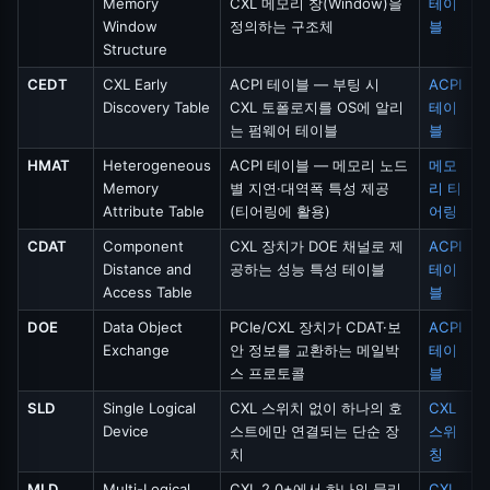
Memory
CXL 메모리 창(Window)을
테이
Window
정의하는 구조체
블
Structure
CEDT
CXL Early
ACPI 테이블 — 부팅 시
ACPI
Discovery Table
CXL 토폴로지를 OS에 알리
테이
는 펌웨어 테이블
블
HMAT
Heterogeneous
ACPI 테이블 — 메모리 노드
메모
Memory
별 지연·대역폭 특성 제공
리 티
Attribute Table
(티어링에 활용)
어링
CDAT
Component
CXL 장치가 DOE 채널로 제
ACPI
Distance and
공하는 성능 특성 테이블
테이
Access Table
블
DOE
Data Object
PCIe/CXL 장치가 CDAT·보
ACPI
Exchange
안 정보를 교환하는 메일박
테이
스 프로토콜
블
SLD
Single Logical
CXL 스위치 없이 하나의 호
CXL
Device
스트에만 연결되는 단순 장
스위
치
칭
MLD
Multi-Logical
CXL 2.0+에서 하나의 물리
CXL