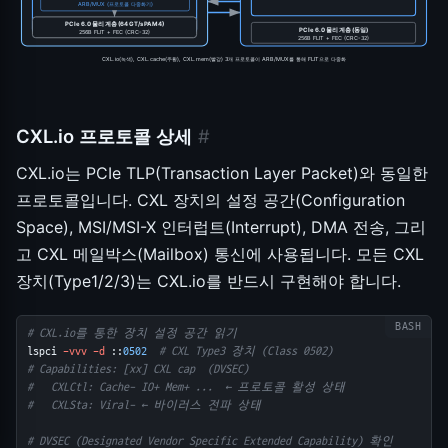
ARB/MUX (프로토콜 다중화기)
PCIe 6.0 물리 계층 (64 GT/s PAM4)
PCIe 6.0 물리 계층 (동일)
256B FLIT + FEC (CRC-32)
256B FLIT + FEC (CRC-32)
CXL.io(녹색), CXL.cache(주황), CXL.mem(빨강) 3개 프로토콜이 ARB/MUX를 통해 FLIT으로 다중화
CXL.io 프로토콜 상세
#
CXL.io는 PCIe TLP(Transaction Layer Packet)와 동일한
프로토콜입니다. CXL 장치의 설정 공간(Configuration
Space), MSI/MSI-X 인터럽트(Interrupt), DMA 전송, 그리
고 CXL 메일박스(Mailbox) 통신에 사용됩니다. 모든 CXL
장치(Type1/2/3)는 CXL.io를 반드시 구현해야 합니다.
# CXL.io를 통한 장치 설정 공간 읽기
lspci 
-vvv
-d
 ::
0502
# CXL Type3 장치 (Class 0502)
# Capabilities: [xx] CXL cap  (DVSEC)
#   CXLCtl: Cache- IO+ Mem+ ...  ← 프로토콜 활성 상태
#   CXLSta: Viral- ← 바이러스 전파 상태
# DVSEC (Designated Vendor Specific Extended Capability) 확인