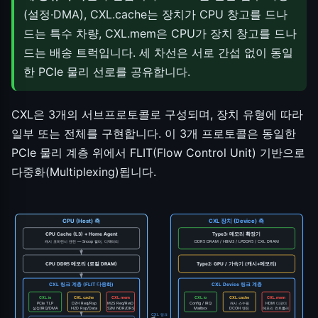
(설정·DMA), CXL.cache는 장치가 CPU 창고를 드나
드는 특수 차량, CXL.mem은 CPU가 장치 창고를 드나
드는 배송 트럭입니다. 세 차선은 서로 간섭 없이 동일
한 PCIe 물리 선로를 공유합니다.
CXL은 3개의 서브프로토콜로 구성되며, 장치 유형에 따라
일부 또는 전체를 구현합니다. 이 3개 프로토콜은 동일한
PCIe 물리 계층 위에서 FLIT(Flow Control Unit) 기반으로
다중화(Multiplexing)됩니다.
CPU (Host) 측
CXL 장치 (Device) 측
CPU Cache (L3) + Home Agent
Type3: 메모리 확장기
캐시 코히런시 엔진 — Snoop 필터, 디렉터리
DDR5 DRAM / HBM3 / LPDDR5 / CXL DRAM
CPU DDR5 메모리 (로컬 DRAM)
Type2: GPU / 가속기 (캐시+메모리)
CXL 링크 계층 (FLIT 다중화)
CXL Device 링크 계층
CXL.io
CXL.cache
CXL.mem
CXL.io
CXL.cache
CXL.mem
PCIe TLP
D2H Req/Rsp
M2S Req/RwD
Config / IRQ
캐시 스누핑
HDM 디코더
설정/IRQ/DMA
H2D Rsp/Data
S2M NDR/DRS
Mailbox
DCOH 엔진
메모리 컨트롤러
CXL 링크