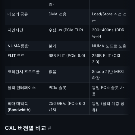
리)
메모리 공유
DMA 전용
Load/Store 직접 접
근
지연시간
수십 us (PCIe TLP)
200~400ns (DDR
유사)
NUMA 통합
불가
NUMA 노드로 노출
FLIT 모드
68B FLIT (PCIe 6.0)
256B FLIT (CXL
3.0)
코히런시 프로토콜
없음
Snoop 기반 MESI
확장
물리 인터페이스
PCIe 슬롯
동일 PCIe 슬롯 사
용
최대 대역폭
256 GB/s (PCIe 6.0
동일 (물리 계층 공
(Bandwidth)
x16)
유)
CXL 버전별 비교
#