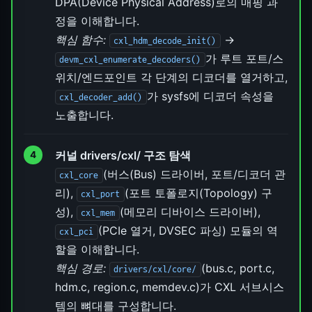
DPA(Device Physical Address)로의 매핑 과
정을 이해합니다.
핵심 함수:
→
cxl_hdm_decode_init()
가 루트 포트/스
devm_cxl_enumerate_decoders()
위치/엔드포인트 각 단계의 디코더를 열거하고,
가 sysfs에 디코더 속성을
cxl_decoder_add()
노출합니다.
커널 drivers/cxl/ 구조 탐색
(버스(Bus) 드라이버, 포트/디코더 관
cxl_core
리),
(포트 토폴로지(Topology) 구
cxl_port
성),
(메모리 디바이스 드라이버),
cxl_mem
(PCIe 열거, DVSEC 파싱) 모듈의 역
cxl_pci
할을 이해합니다.
핵심 경로:
(bus.c, port.c,
drivers/cxl/core/
hdm.c, region.c, memdev.c)가 CXL 서브시스
템의 뼈대를 구성합니다.