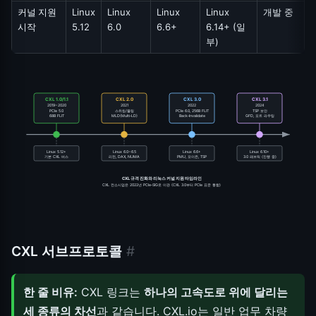
커널 지원
Linux
Linux
Linux
Linux
개발 중
시작
5.12
6.0
6.6+
6.14+ (일
부)
CXL 1.0/1.1
CXL 2.0
CXL 3.0
CXL 3.1
2019~2020
2021
2022
2024
PCIe 5.0
스위칭/풀링
PCIe 6.0, 256B FLIT
TSP 보안
68B FLIT
MLD(Multi-LD)
Back-Invalidate
GFD, 포트 라우팅
Linux 5.12+
Linux 6.0~6.5
Linux 6.6+
Linux 6.10+
기본 CXL 버스
리전, DAX, NUMA
PMU, 포이즌, TSP
3.0 패브릭 (진행 중)
CXL 규격 진화와 리눅스 커널 지원 타임라인
CXL 컨소시엄은 2022년 PCIe-SIG로 이관 (CXL 3.0부터 PCIe 표준 통합)
CXL 서브프로토콜
#
한 줄 비유:
CXL 링크는
하나의 고속도로 위에 달리는
세 종류의 차선
과 같습니다. CXL.io는 일반 업무 차량