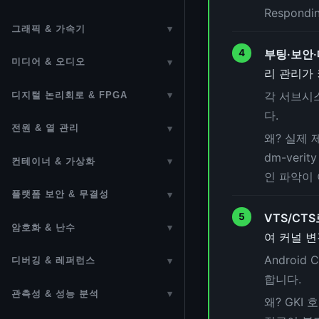
kTLS
seq_file 인터페이스
XDP (Express Data Path)
MTD (Flash)
NFQUEUE & DPI
NMI (Non-Maskable Interrupt)
Respon
커널 오브젝트 (kobject)
sk_buff
TUN/TAP
Per-CPU 변수
Killer)
USB
LC-Trie (FIB Trie)
그래픽 & 가속기
▾
eBPF 보안 정책
FUSE (Filesystem in Userspace)
AF_XDP
NVMe (Non-Volatile Memory
IPVS 로드밸런싱
MCE (Machine Check
캐릭터 디바이스 (Character
NAPI (New API)
네트워크 네임스페이스
메모리 배리어
메모리 컴팩션 (Memory
I2C / SMBus / I3C
GPU (DRM/KMS)
부팅·보안
Red-Black Tree
Express)
Exception)
MACsec (IEEE 802.1AE)
Device)
OverlayFS
Compaction)
미디어 & 오디오
▾
DPDK
TPROXY (투명 프록시)
GSO / GRO 네트워크 오프로드
GRE (Generic Routing
RCU (Read-Copy-Update)
리 관리가
SPI / QSPI
GPU DRM/KMS 디스플레이
Interval Tree
LIO 타겟 프레임워크
Notifier Chain
V4L2 (Video4Linux2)
firewalld
ioctl
NFS
Encapsulation)
페이지 회수 (vmscan)
SmartNIC / DPU
TPROXY 실습 랩
각 서브시
디지털 논리회로 & FPGA
▾
네트워크 디바이스 드라이버
Futex (Fast Userspace Mutex)
GPIO / pinctrl
GPU 메모리 관리 및 스케줄러
B-tree (lib/btree)
Device Mapper / LVM
ALSA
다.
Auxiliary Bus (보조 버스)
ksmbd (SMB3 커널 서버)
(net_device)
L2TP
KSM (동일 페이지 병합)
디지털 논리회로
eSwitch (Embedded Switch)
TC (Traffic Control)
Lock-free 자료구조
전원 & 열 관리
▾
CAN Bus
GPU 컴퓨팅 (GPGPU)
Maple Tree
왜? 실제 
dm-verity — Merkle Tree 블록
ASoC & DAPM
PCI / PCIe
CephFS 커널 클라이언트
IP (IPv4/IPv6)
TUN/TAP
DAMON (데이터 접근 모니터)
HDL (Hardware Description
NGFW HW 오프로드
패킷 분류 알고리즘
전원 관리 개요
동시성 디버깅
검증
dm-ver
Serial / TTY
컨테이너 & 가상화
▾
프레임버퍼 (fbdev)
Language)
Sorting (lib/sort)
SR-IOV
NTFS
ICMP
L3 Master Device (VRF)
스와핑 서브시스템
NGFW 고급 오프로드 구성
인 파악이
CPUFreq
RSEQ (Restartable Sequences)
dm-integrity — 블록 무결성 보호
네임스페이스
Input 서브시스템
drm_sched (GPU 스케줄러)
FPGA (Field-Programmable
LRU Cache
플랫폼 보안 & 무결성
▾
NTB (Non-Transparent Bridge)
SquashFS / EROFS
TCP
DSA Tagging
zswap (압축 스왑 캐시)
NGFW 암/복호화 오프로드
CPUIdle
Gate Array)
dm-crypt — 블록 암호화
cgroups
PWM
VTS/CT
커널 보안
NPU
objpool (Object Pool)
Google TPU
FAT (FAT12/16/32, VFAT)
UDP
Open vSwitch (OVS)
shmem / tmpfs
암호화 & 난수
▾
상용 NGFW HW 아키텍처
열 관리 (Thermal Management)
여 커널 변
Linux 커널 FPGA 프레임워크
DRBD 분산 복제 블록 디바이스
Linux Containers & Docker
Regulator 프레임워크
LSM / Seccomp
ROCm / HIP
Text Search
키링 (Key Retention Service)
DMA
exFAT
SCTP
devlink
memfd (메모리 파일 디스크립터)
HW 오프로드 인터페이스 레퍼런
Android
디버깅 & 레퍼런스
▾
RAPL & powercap
io_uring
Time Namespaces
Power Supply / Battery /
커널 하드닝
스
plist (Priority-Sorted List)
합니다.
암호화 프레임워크 (Crypto API)
IOMMU
네트워크 패킷 흐름 & 디버깅
HMM (이기종 메모리)
디버깅 & 트러블슈팅
Charger
NAS HW 오프로드
관측성 & 성능 분석
▾
Bubblewrap (bwrap)
왜? GKI 
Audit 서브시스템
eBPF + P4 NGFW 파이프라인
암호화 하드웨어 가속
DMA Engine
패킷 캡처 (tcpdump / libpcap)
CXL 메모리
GDB 가이드
Common Clock 프레임워크
ftrace / Tracepoints