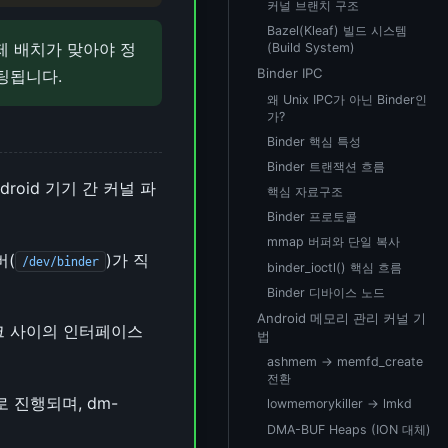
커널 브랜치 구조
Bazel(Kleaf) 빌드 시스템
제 배치가 맞아야 정
(Build System)
Binder IPC
팅됩니다.
왜 Unix IPC가 아닌 Binder인
가?
Binder 핵심 특성
Binder 트랜잭션 흐름
roid 기기 간 커널 파
핵심 자료구조
Binder 프로토콜
mmap 버퍼와 단일 복사
버(
)가 직
/dev/binder
binder_ioctl() 핵심 흐름
Binder 디바이스 노드
Android 메모리 관리 커널 기
워크 사이의 인터페이스
법
ashmem → memfd_create
전환
서로 진행되며, dm-
lowmemorykiller → lmkd
DMA-BUF Heaps (ION 대체)