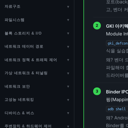
Spinlock
포트(bac
인터럽트 (Interrupts)
자료구조
▾
preempt_count & 선점 모델
고, 벤더 
슬랩 할당자 (SLUB)
Mutex
Softirq & Hardirq
Linked List
Real-Time Linux & PREEMPT_RT
파일시스템
▾
Folio (페이지 캐시 현대화)
Semaphore
Bottom Half 선택 가이드
GKI 아키
Bitmap
VFS (Virtual Filesystem Switch)
cpusets & CPU Isolation
NUMA (Non-Uniform Memory
Module 
블록 스토리지 & I/O
▾
Reader-Writer Lock
Tasklet
sbitmap (Scalable Bitmap)
Access)
inode 구조
디스크 파티션
gki_defcon
Seqlock
네트워크 데이터 경로
▾
Workqueue (CMWQ)
kfifo
vmalloc (가상 연속 메모리)
식을 실습
Page Cache
Block I/O
네트워크 스택 개요
Wait Queue
Threaded IRQ
왜? 벤더
네트워크 정책 & 트래픽 제어
▾
Ring Buffer (ftrace)
CMA (연속 메모리 할당자)
ext4
Direct I/O & Buffered I/O
파일해야 합
MAC 주소
Completion
라우팅 (Routing Subsystem)
타이머 (Timers)
Min-Heap
VMA / mmap
가상 네트워크 & 터널링
▾
Btrfs
드라이버를 
Readahead & Prefetch
이더넷 (Ethernet)
RT Mutex
NAT (Network Address
ktime / Clock
802.1Q VLAN
Hash Table
Huge Pages
XFS
네트워크 보안
▾
SCSI / iSCSI
Translation)
이더넷 PHY (Physical Layer)
Wait/Wound Mutex
Binder 
IRQ 도메인
Linux Bridge
Radix Tree
mprotect (메모리 보호)
네트워크 공격 방어
F2FS
SATA / AHCI
Netfilter
핑(Mapp
고성능 네트워킹
▾
이더넷 PHY 드라이버 개발
Lockdep
APIC (Advanced Programmable
VXLAN / GENEVE 오버레이
Generic Radix Tree
Shrinker
IPSec & xfrm
JFFS2
adb shell 
BPF / eBPF / XDP
eMMC / MMC 서브시스템
conntrack 헬퍼 (ALG)
Interrupt Controller)
Wireless
Atomic 연산
디바이스 & 버스
▾
Bonding / Team — NIC 이중화
XArray
메모리 Cgroup
왜? Andr
WireGuard
procfs / sysfs / debugfs
eBPF 프레임워크
UFS (Universal Flash Storage)
Netfilter Flowtable
IPI (Inter-Processor Interrupt)
디바이스 드라이버
Bluetooth
kref / refcount_t
Binder를
주변장치 & 하드웨어 제어
▾
MACVLAN / IPVLAN / veth /
IDR / IDA (ID Allocator)
OOM 킬러 (Out-Of-Memory