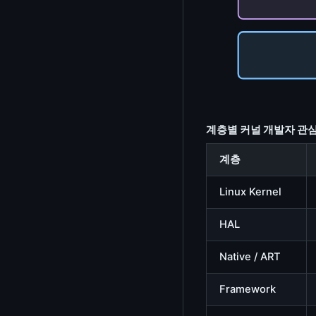
errno / Signal 조회
ioctl 번호 디코더
CPU Mask / IRQ Affinity 계산기
ELF / 커널 모듈(.ko) 분석기
PEM/DER/X.509 분석기
계층별 커널 개발자 관심
Device Tree (DTS/DTB) 분석기
계층
Kernel .config 분석기
Linux Kernel
IP/서브넷 계산기
대역폭 계산기
HAL
MAC 주소 OUI 조회
Native / ART
PCAP 분석기
Framework
UUID/GUID 생성기