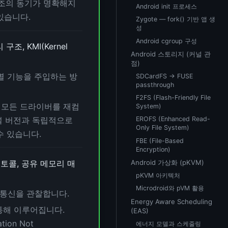
 구조의 동기가 명확해지
Android init 프로세스
 있습니다.
Zygote — fork() 기반 앱 생
성
Android cgroup 구성
조, KMI(Kernel
Android 스토리지 (커널 관
점)
oC별 기능을 주입하는 방
SDCardFS → FUSE
passthrough
F2FS (Flash-Friendly File
 모든 드라이버를 재컴
System)
커널 버전과 독립적으로
EROFS (Enhanced Read-
Only File System)
 수 있습니다.
FBE (File-Based
Encryption)
Android 가상화 (pKVM)
로토콜, 공유 메모리 매
pKVM 아키텍처
Microdroid와 pVM 활용
 통신을 관찰합니다.
Energy Aware Scheduling
r를 통해 이루어집니다.
(EAS)
ion Not
에너지 모델과 스케줄링