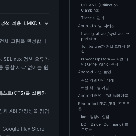
UCLAMP (Utilization
Clamping)
Thermal 관리
ux 정책 적용, LMKD 메모
Android 커널 디버깅
tracing: atrace/systrace →
perfetto
며 전체 그림을 완성합니
Tombstone과 커널 크래시 분
석
ELinux 정책 오류가
ramoops/pstore — 커널 패
닉(Kernel Panic) 분석
 등 통합 시각 없이는 원
Android 커널 보안
주요 커널 CVE 사례
커널 하드닝 기법
 테스트(CTS)를 실행하
Android 커널 운영 플레이북
Binder ioctl/BC_/BR_ 프로토
콜
널 설정과 ABI 안정성을 점검
ioctl 명령어 일람
BC_ (Binder Command) 프
gle Play Store
로토콜