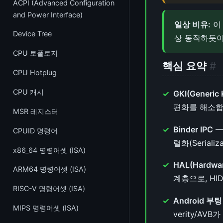
ACPI (Advanced Configuration
어셈블리
정규표현식 (Regular Expression)
BusyBox
and Power Interface)
일상 비유:
이
GNU Assembler (as)
시퀀스 비교 알고리즘
Device Tree
상 동작하듯이
ELF & GNU Binutils
diff & patch
CPU 토폴로지
핵심 요약
#
GNU Make
코딩 스타일
CPU Hotplug
빌드 시스템
패치 제출
CPU 캐시
GKI(Generic 
크로스 컴파일
편화를 해소합
터미널 ANSI 이스케이프 코드
MSR 레지스터
Rust 언어 기초~고급
Binder IPC
—
CPUID 명령어
렬화(Seriali
Rust 커널 프로그래밍
x86_64 명령어셋 (ISA)
HAL(Hardwar
ARM64 명령어셋 (ISA)
계층으로, HI
RISC-V 명령어셋 (ISA)
Android 부
MIPS 명령어셋 (ISA)
verity/AVB