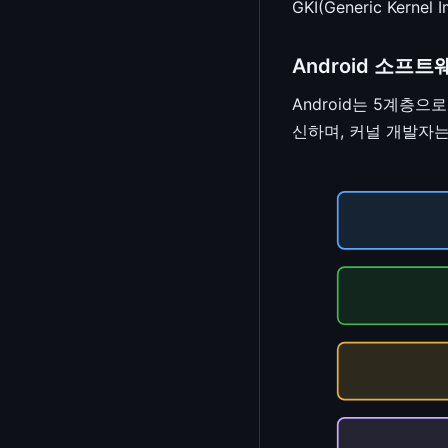
GKI(Generic Ke
/proc 분석기
Livepatch
Android 소프
텍스트 Diff 비교
텍스트 유틸리티
Android는 5계층
신하며, 커널 개발자는 
계산기
체크섬/해시 계산기
부동소수점 형식 시각화
단위 변환기
타임스탬프 변환기
색상 변환기
chmod 계산기
Cron 표현식 파서