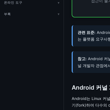
접근이 불가
가상화 (KVM)
온라인 도구
▾
IMA / EVM (무결성 검증)
InfiniBand / RDMA
(CCF)
암호화 드라이버 구현 가이드
Scatter/Gather I/O
ethtool
GDB 커널 디버깅
성능 최적화
Base64 인코더/디코더
QEMU 가이드
기밀 컴퓨팅 (Confidential
VPP (FD.io)
Reset Controller 프레임워크
부록
▾
암호화 알고리즘 내부 구조
Platform 드라이버
io_uring 네트워킹
커널 API 레퍼런스
데이터베이스와 커널
Computing)
URL 인코더/디코더
libvirt / KVM 관리
커널 역사
Watchdog
포스트 양자 보안 전환
MFD (Multi-Function Device)
PTP (IEEE 1588)
커널 심볼
Intel PCM
ARM TrustZone & OP-TEE
Percent Encoding 변환기
VFIO & mdev
용어 요약
관련 표준:
Androi
hwmon
OpenSSL
하드웨어 타임스탬핑
크래시 분석
perf 서브시스템
TPM 2.0 (Trusted Platform
는 플랫폼 요구사
HTML 엔티티 변환
virtio / vhost
참고자료
Industrial I/O (IIO)
하드웨어 난수 생성기 (hwrng /
Module)
KASAN (Kernel Address
RTLA / timerlat / osnoise
문자열 이스케이프
TRNG)
저작권 & 라이선스
Sanitizer)
LED 서브시스템
공급망 보안
LTTng
참고:
Android 
Unicode 도구
개인정보처리방침
KFENCE (Kernel Electric-Fence)
Backlight 서브시스템
LKRG (커널 런타임 가드)
널 개발자 관점에서
JWT 인코더/디코더
KMSAN (Kernel Memory
NVMEM 프레임워크
보안 취약점 사례
Sanitizer)
데이터 형식 변환기
Regmap (레지스터 맵 추상화)
UBSAN (Undefined Behavior
Android 커널
Hex Dump 뷰어
Sanitizer)
정규식 테스터
Android는 Lin
KCSAN (Kernel Concurrency
기(fork)하여 다수의 
Calltrace 분석기
Sanitizer)