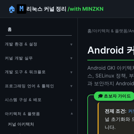
🏠
리눅스 커널 정리
/with MINZKN
홈
홈
/
아키텍처 & 플랫폼
/
An
개발 환경 & 설정
▾
Android 커
개발 환경 설정
커널 개발 실무
▾
에디터 설정
Android GKI 아키텍
첫 번째 모듈 만들기
개발 도구 & 워크플로
▾
스, SELinux 정책, 
원격 개발 환경
커널 모듈
개발 도구
과 보안까지 Andro
프로그래밍 언어 & 툴체인
▾
디버그 설정 옵션
커널 개발 주의사항
소스 코드 읽기
C 언어 & 커널 C 관용어
시스템 구성 & 배포
▾
Vim 에디터
POSIX (Portable Operating
Linux From Scratch (LFS)
전제 조건:
커
아키텍처 & 플랫폼
▾
System Interface)
Git
널 초기화와 
임베디드 빌드 시스템 (OpenWrt /
커널 아키텍처
GCC 가이드
니다.
Bash 셸 스크립팅
Buildroot / Yocto)