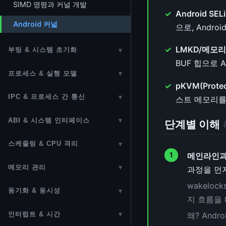
SIMD 명령과 커널 개발
Android SEL
Android 커널
으로, Andro
LMKD/메모리
부팅 & 시스템 초기화
▾
BUF 힙으로 
부팅 과정
프로세스 & 실행 모델
▾
pKVM(Prote
RAM 디스크
프로세스 관리
IPC & 프로세스 간 통신
▾
스트 메모리를 보
UEFI
커널 스레드 (Kernel Threads)
IPC (Inter-Process
ABI & 시스템 인터페이스
▾
단계별 이해
PXE 네트워크 부팅
Communication)
시그널 처리
ABI (Application Binary
스케줄링 & CPU 격리
▾
Secure Boot
현대 리눅스 IPC 메커니즘
컨텍스트 스위칭 (Context
Interface)
메인라인과 
프로세스 스케줄러
Switching)
OpenBIOS
Unix Domain Socket
메모리 관리
▾
과정을 먼
시스템 콜 (System Call)
CFS 스케줄러 상세
메모리 관리 개요
SysVinit (init.d)
Netlink
wakelo
시스템 콜 레퍼런스
동기화 & 동시성
▾
지 흐름을
EEVDF 스케줄러
MMU & TLB
systemd 가이드
D-Bus
동기화 기법
vDSO (Virtual Dynamic Shared
왜? And
인터럽트 & 시간
▾
sched_ext (BPF 확장 스케줄러)
Object)
페이지 할당자 (Buddy Allocator)