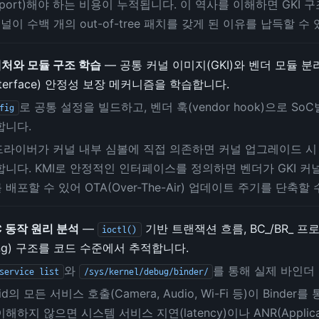
kport)해야 하는 비용이 누적됩니다. 이 역사를 이해하면 GKI
커널이 수백 개의 out-of-tree 패치를 갖게 된 이유를 납득할 수
텍처와 모듈 구조 학습
— 공통 커널 이미지(GKI)와 벤더 모듈 분리 구
Interface) 안정성 보장 메커니즘을 학습합니다.
로 공통 설정을 빌드하고, 벤더 훅(vendor hook)으로 S
fig
합니다.
 드라이버가 커널 내부 심볼에 직접 의존하면 커널 업그레이드 시
니다. KMI로 안정적인 인터페이스를 정의하면 벤더가 GKI 
배포할 수 있어 OTA(Over-The-Air) 업데이트 주기를 단축할
IPC 동작 원리 분석
—
기반 트랜잭션 흐름, BC_/BR_ 프
ioctl()
ing) 구조를 코드 수준에서 추적합니다.
와
를 통해 실제 바인더
service list
/sys/kernel/debug/binder/
oid의 모든 서비스 호출(Camera, Audio, Wi-Fi 등)이 Binde
 이해하지 않으면 시스템 서비스 지연(latency)이나 ANR(Applicat